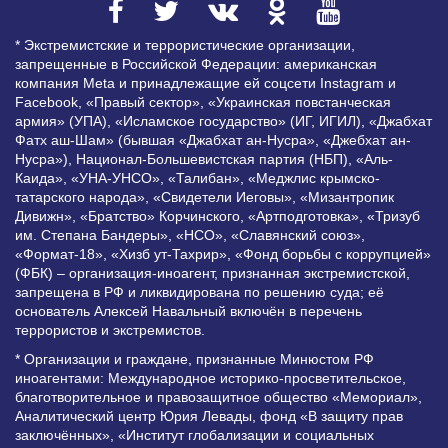
* Экстремистские и террористические организации,
запрещенные в Российской Федерации: американская
компания Meta и принадлежащие ей соцсети Instagram и
Facebook, «Правый сектор», «Украинская повстанческая
армия» (УПА), «Исламское государство» (ИГ, ИГИЛ), «Джабхат
Фатх аш-Шам» (бывшая «Джабхат ан-Нусра», «Джебхат ан-
Нусра»), Национал-Большевистская партия (НБП), «Аль-
Каида», «УНА-УНСО», «Талибан», «Меджлис крымско-
татарского народа», «Свидетели Иеговы», «Мизантропик
Дивижн», «Братство» Корчинского, «Артподготовка», «Тризуб
им. Степана Бандеры», «НСО», «Славянский союз»,
«Формат-18», «Хизб ут-Тахрир», «Фонд борьбы с коррупцией»
(ФБК) – организация-иноагент, признанная экстремистской,
запрещена в РФ и ликвидирована по решению суда; её
основатель Алексей Навальный включён в перечень
террористов и экстремистов.
* Организации и граждане, признанные Минюстом РФ
иноагентами: Международное историко-просветительское,
благотворительное и правозащитное общество «Мемориал»,
Аналитический центр Юрия Левады, фонд «В защиту прав
заключённых», «Институт глобализации и социальных