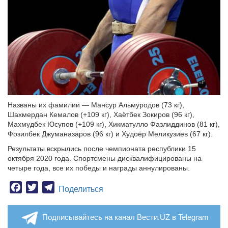
Названы их фамилии — Мансур Альмуродов (73 кг),
Шахмердан Кемалов (+109 кг), Хаётбек Зокиров (96 кг),
Махмудбек Юсупов (+109 кг), Хикматулло Фазлиддинов (81 кг),
Фозилбек Джуманазаров (96 кг) и Худоёр Меликузиев (67 кг).
Результаты вскрылись после чемпионата республики 15
октября 2020 года. Спортсмены дисквалифицированы на
четыре года, все их победы и награды аннулированы.
Facebook
Twitter
Telegram
Поделиться
Подписывайтесь на канал Вести.UZ в Telegram