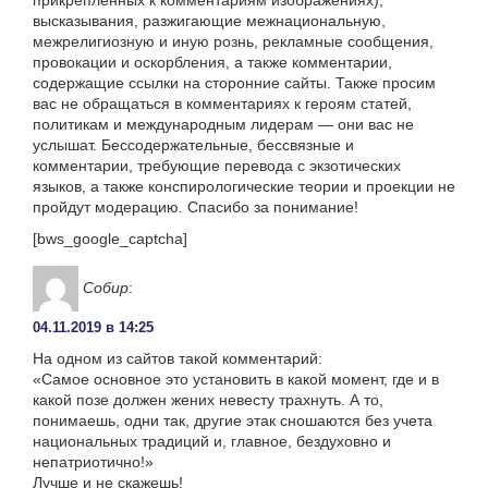
прикрепленных к комментариям изображениях),
высказывания, разжигающие межнациональную,
межрелигиозную и иную рознь, рекламные сообщения,
провокации и оскорбления, а также комментарии,
содержащие ссылки на сторонние сайты. Также просим
вас не обращаться в комментариях к героям статей,
политикам и международным лидерам — они вас не
услышат. Бессодержательные, бессвязные и
комментарии, требующие перевода с экзотических
языков, а также конспирологические теории и проекции не
пройдут модерацию. Спасибо за понимание!
[bws_google_captcha]
Собир
:
04.11.2019 в 14:25
На одном из сайтов такой комментарий:
«Самое основное это установить в какой момент, где и в
какой позе должен жених невесту трахнуть. А то,
понимаешь, одни так, другие этак сношаются без учета
национальных традиций и, главное, бездуховно и
непатриотично!»
Лучше и не скажешь!