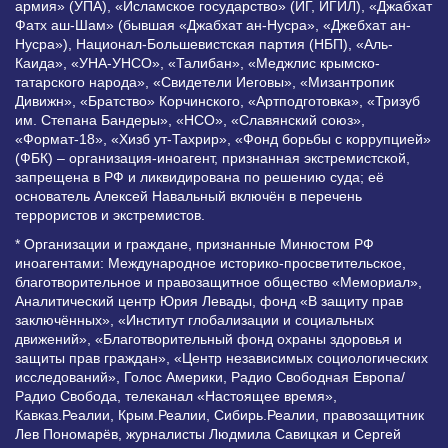
армия» (УПА), «Исламское государство» (ИГ, ИГИЛ), «Джабхат
Фатх аш-Шам» (бывшая «Джабхат ан-Нусра», «Джебхат ан-
Нусра»), Национал-Большевистская партия (НБП), «Аль-
Каида», «УНА-УНСО», «Талибан», «Меджлис крымско-
татарского народа», «Свидетели Иеговы», «Мизантропик
Дивижн», «Братство» Корчинского, «Артподготовка», «Тризуб
им. Степана Бандеры», «НСО», «Славянский союз»,
«Формат-18», «Хизб ут-Тахрир», «Фонд борьбы с коррупцией»
(ФБК) – организация-иноагент, признанная экстремистской,
запрещена в РФ и ликвидирована по решению суда; её
основатель Алексей Навальный включён в перечень
террористов и экстремистов.
* Организации и граждане, признанные Минюстом РФ
иноагентами: Международное историко-просветительское,
благотворительное и правозащитное общество «Мемориал»,
Аналитический центр Юрия Левады, фонд «В защиту прав
заключённых», «Институт глобализации и социальных
движений», «Благотворительный фонд охраны здоровья и
защиты прав граждан», «Центр независимых социологических
исследований», Голос Америки, Радио Свободная Европа/
Радио Свобода, телеканал «Настоящее время»,
Кавказ.Реалии, Крым.Реалии, Сибирь.Реалии, правозащитник
Лев Пономарёв, журналисты Людмила Савицкая и Сергей