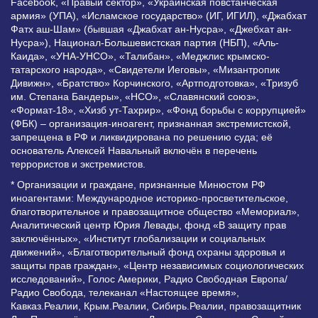
Facebook, «Правый сектор», «Украинская повстанческая
армия» (УПА), «Исламское государство» (ИГ, ИГИЛ), «Джабхат
Фатх аш-Шам» (бывшая «Джабхат ан-Нусра», «Джебхат ан-
Нусра»), Национал-Большевистская партия (НБП), «Аль-
Каида», «УНА-УНСО», «Талибан», «Меджлис крымско-
татарского народа», «Свидетели Иеговы», «Мизантропик
Дивижн», «Братство» Корчинского, «Артподготовка», «Тризуб
им. Степана Бандеры», «НСО», «Славянский союз»,
«Формат-18», «Хизб ут-Тахрир», «Фонд борьбы с коррупцией»
(ФБК) – организация-иноагент, признанная экстремистской,
запрещена в РФ и ликвидирована по решению суда; её
основатель Алексей Навальный включён в перечень
террористов и экстремистов.
* Организации и граждане, признанные Минюстом РФ
иноагентами: Международное историко-просветительское,
благотворительное и правозащитное общество «Мемориал»,
Аналитический центр Юрия Левады, фонд «В защиту прав
заключённых», «Институт глобализации и социальных
движений», «Благотворительный фонд охраны здоровья и
защиты прав граждан», «Центр независимых социологических
исследований», Голос Америки, Радио Свободная Европа/
Радио Свобода, телеканал «Настоящее время»,
Кавказ.Реалии, Крым.Реалии, Сибирь.Реалии, правозащитник