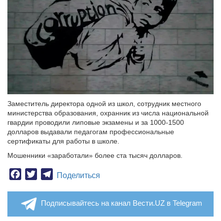
Заместитель директора одной из школ, сотрудник местного
министерства образования, охранник из числа национальной
гвардии проводили липовые экзамены и за 1000-1500
долларов выдавали педагогам профессиональные
сертификаты для работы в школе.
Мошенники «заработали» более ста тысяч долларов.
Facebook
Twitter
Telegram
Поделиться
Подписывайтесь на канал Вести.UZ в Telegram