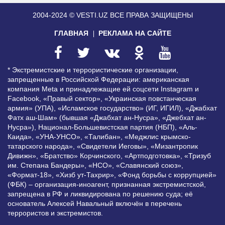
2004-2024 © VESTI.UZ
ВСЕ ПРАВА ЗАЩИЩЕНЫ
ГЛАВНАЯ
РЕКЛАМА НА САЙТЕ
* Экстремистские и террористические организации,
запрещенные в Российской Федерации: американская
компания Meta и принадлежащие ей соцсети Instagram и
Facebook, «Правый сектор», «Украинская повстанческая
армия» (УПА), «Исламское государство» (ИГ, ИГИЛ), «Джабхат
Фатх аш-Шам» (бывшая «Джабхат ан-Нусра», «Джебхат ан-
Нусра»), Национал-Большевистская партия (НБП), «Аль-
Каида», «УНА-УНСО», «Талибан», «Меджлис крымско-
татарского народа», «Свидетели Иеговы», «Мизантропик
Дивижн», «Братство» Корчинского, «Артподготовка», «Тризуб
им. Степана Бандеры», «НСО», «Славянский союз»,
«Формат-18», «Хизб ут-Тахрир», «Фонд борьбы с коррупцией»
(ФБК) – организация-иноагент, признанная экстремистской,
запрещена в РФ и ликвидирована по решению суда; её
основатель Алексей Навальный включён в перечень
террористов и экстремистов.