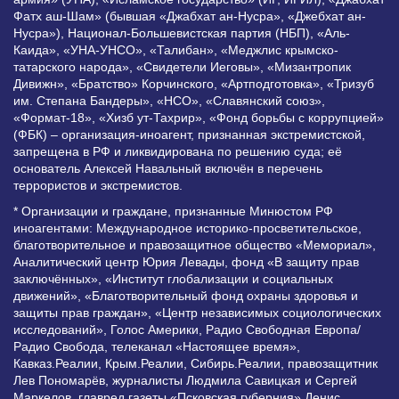
Фатх аш-Шам» (бывшая «Джабхат ан-Нусра», «Джебхат ан-
Нусра»), Национал-Большевистская партия (НБП), «Аль-
Каида», «УНА-УНСО», «Талибан», «Меджлис крымско-
татарского народа», «Свидетели Иеговы», «Мизантропик
Дивижн», «Братство» Корчинского, «Артподготовка», «Тризуб
им. Степана Бандеры», «НСО», «Славянский союз»,
«Формат-18», «Хизб ут-Тахрир», «Фонд борьбы с коррупцией»
(ФБК) – организация-иноагент, признанная экстремистской,
запрещена в РФ и ликвидирована по решению суда; её
основатель Алексей Навальный включён в перечень
террористов и экстремистов.
* Организации и граждане, признанные Минюстом РФ
иноагентами: Международное историко-просветительское,
благотворительное и правозащитное общество «Мемориал»,
Аналитический центр Юрия Левады, фонд «В защиту прав
заключённых», «Институт глобализации и социальных
движений», «Благотворительный фонд охраны здоровья и
защиты прав граждан», «Центр независимых социологических
исследований», Голос Америки, Радио Свободная Европа/
Радио Свобода, телеканал «Настоящее время»,
Кавказ.Реалии, Крым.Реалии, Сибирь.Реалии, правозащитник
Лев Пономарёв, журналисты Людмила Савицкая и Сергей
Маркелов, главред газеты «Псковская губерния» Денис