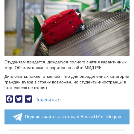
Студентам придется дождаться полного снятия карантинных
мер. Об этом прямо говорится на сайте МИД РФ.
Дипломаты, также, отмечают, что для определенных категорий
граждан въезд в страну возможен, но студенты-иностранцы в
этот список не входят.
Facebook
Twitter
Telegram
Поделиться
Подписывайтесь на канал Вести.UZ в Telegram