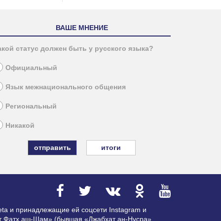
ВАШЕ МНЕНИЕ
акой статус должен быть у русского языка?
Официальный
Язык межнационального общения
Региональный
Никакой
итоги
ta и принадлежащие ей соцсети Instagram и
ат Фатх аш-Шам» (бывшая «Джабхат ан-Нусра»,