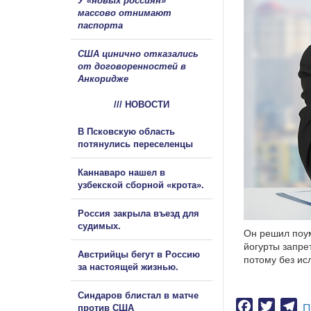
У «новых россиян»
массово отнимают
паспорта
США цинично отказались
от договоренностей в
Анкоридже
/// НОВОСТИ
В Псковскую область
потянулись переселенцы
Каннаваро нашел в
узбекской сборной «крота».
Россия закрыла въезд для
судимых.
Он решил поум
йогурты запре
Австрийцы бегут в Россию
потому без ис
за настоящей жизнью.
Синдаров блистал в матче
Facebook
Twitter
Te
против США
П