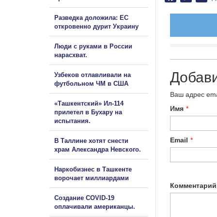
Разведка доложила: ЕС
откровенно дурит Украину
Люди с руками в России
нарасхват.
Добав
Узбеков отлавливали на
футбольном ЧМ в США
Ваш адрес ema
«Ташкентский» Ил-114
Имя
*
прилетел в Бухару на
испытания.
Email
*
В Таллине хотят снести
храм Александра Невского.
Наркобизнес в Ташкенте
ворочает миллиардами
Комментарий
Создание COVID-19
оплачивали американцы.