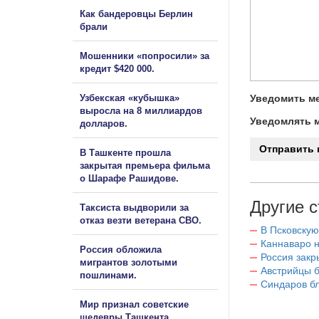
Как бандеровцы Берлин
брали
Мошенники «попросили» за
кредит $420 000.
Узбекская «кубышка»
Уведомить ме
выросла на 8 миллиардов
Уведомлять м
долларов.
В Ташкенте прошла
закрытая премьера фильма
о Шарафе Рашидове.
Другие с
Таксиста выдворили за
отказ везти ветерана СВО.
В Псковскую
Каннаваро н
Россия обложила
Россия закр
мигрантов золотыми
Австрийцы б
пошлинами.
Синдаров бл
Мир признал советские
шедевры Ташкента