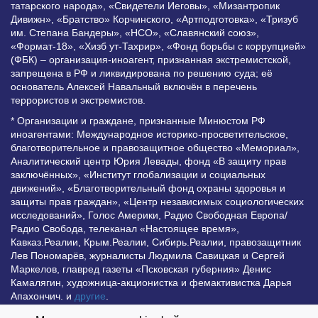
татарского народа», «Свидетели Иеговы», «Мизантропик
Дивижн», «Братство» Корчинского, «Артподготовка», «Тризуб
им. Степана Бандеры», «НСО», «Славянский союз»,
«Формат-18», «Хизб ут-Тахрир», «Фонд борьбы с коррупцией»
(ФБК) – организация-иноагент, признанная экстремистской,
запрещена в РФ и ликвидирована по решению суда; её
основатель Алексей Навальный включён в перечень
террористов и экстремистов.
* Организации и граждане, признанные Минюстом РФ
иноагентами: Международное историко-просветительское,
благотворительное и правозащитное общество «Мемориал»,
Аналитический центр Юрия Левады, фонд «В защиту прав
заключённых», «Институт глобализации и социальных
движений», «Благотворительный фонд охраны здоровья и
защиты прав граждан», «Центр независимых социологических
исследований», Голос Америки, Радио Свободная Европа/
Радио Свобода, телеканал «Настоящее время»,
Кавказ.Реалии, Крым.Реалии, Сибирь.Реалии, правозащитник
Лев Пономарёв, журналисты Людмила Савицкая и Сергей
Маркелов, главред газеты «Псковская губерния» Денис
Камалягин, художница-акционистка и фемактивистка Дарья
Апахончич. и
другие
.