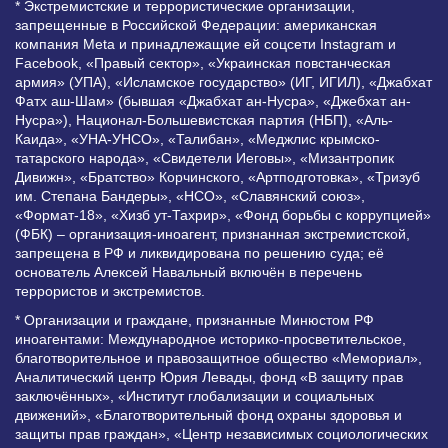
* Экстремистские и террористические организации,
запрещенные в Российской Федерации: американская
компания Meta и принадлежащие ей соцсети Instagram и
Facebook, «Правый сектор», «Украинская повстанческая
армия» (УПА), «Исламское государство» (ИГ, ИГИЛ), «Джабхат
Фатх аш-Шам» (бывшая «Джабхат ан-Нусра», «Джебхат ан-
Нусра»), Национал-Большевистская партия (НБП), «Аль-
Каида», «УНА-УНСО», «Талибан», «Меджлис крымско-
татарского народа», «Свидетели Иеговы», «Мизантропик
Дивижн», «Братство» Корчинского, «Артподготовка», «Тризуб
им. Степана Бандеры», «НСО», «Славянский союз»,
«Формат-18», «Хизб ут-Тахрир», «Фонд борьбы с коррупцией»
(ФБК) – организация-иноагент, признанная экстремистской,
запрещена в РФ и ликвидирована по решению суда; её
основатель Алексей Навальный включён в перечень
террористов и экстремистов.
* Организации и граждане, признанные Минюстом РФ
иноагентами: Международное историко-просветительское,
благотворительное и правозащитное общество «Мемориал»,
Аналитический центр Юрия Левады, фонд «В защиту прав
заключённых», «Институт глобализации и социальных
движений», «Благотворительный фонд охраны здоровья и
защиты прав граждан», «Центр независимых социологических