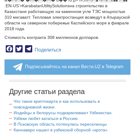
м�� ���� 8�� /o:p> f»;m� ni8�� ��
:EN-US’>Karabatan
Utility
Solutions
на строительство в
Казахстане работающую на каменном угле ТЭС мощностью
310 мегаватт.
Тепловая электростанция возведут в Атырауской
области на северном побережье Каспийского моря в феврале
2018 года.
Стоимость контракта 308 миллионов долларов.
Facebook
Twitter
Telegram
Поделиться
Подписывайтесь на канал Вести.UZ в Telegram
Другие статьи раздела
Что такое криптокарта и как использовать в
повседневной жизни
Индийцы и белорусы подкармливают Узбекистан.
Узбеки любят кататься в Россию.
В Псковскую область потянулись переселенцы
Каннаваро нашел в узбекской сборной «крота».