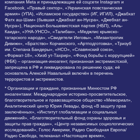
компания Meta и принадлежащие ей соцсети Instagram и
Facebook, «Правый сектор», «Украинская повстанческая
армия» (УПА), «Исламское государство» (ИГ, ИГИЛ), «Джабхат
Фатх аш-Шам» (бывшая «Джабхат ан-Нусра», «Джебхат ан-
Нусра»), Национал-Большевистская партия (НБП), «Аль-
Каида», «УНА-УНСО», «Талибан», «Меджлис крымско-
татарского народа», «Свидетели Иеговы», «Мизантропик
Дивижн», «Братство» Корчинского, «Артподготовка», «Тризуб
им. Степана Бандеры», «НСО», «Славянский союз»,
«Формат-18», «Хизб ут-Тахрир», «Фонд борьбы с коррупцией»
(ФБК) – организация-иноагент, признанная экстремистской,
запрещена в РФ и ликвидирована по решению суда; её
основатель Алексей Навальный включён в перечень
террористов и экстремистов.
* Организации и граждане, признанные Минюстом РФ
иноагентами: Международное историко-просветительское,
благотворительное и правозащитное общество «Мемориал»,
Аналитический центр Юрия Левады, фонд «В защиту прав
заключённых», «Институт глобализации и социальных
движений», «Благотворительный фонд охраны здоровья и
защиты прав граждан», «Центр независимых социологических
исследований», Голос Америки, Радио Свободная Европа/
Радио Свобода, телеканал «Настоящее время»,