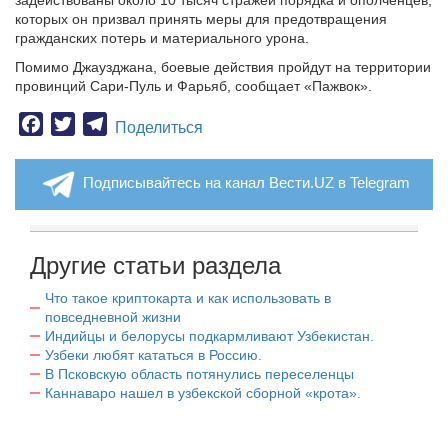
задействованы около 10 тысяч стражей порядка и ополченцев,
которых он призвал принять меры для предотвращения
гражданских потерь и материального урона.
Помимо Джаузджана, боевые действия пройдут на территории
провинций Сари-Пуль и Фарьяб, сообщает «Пажвок».
Facebook
Twitter
Telegram
Поделиться
Подписывайтесь на канал Вести.UZ в Telegram
Другие статьи раздела
Что такое криптокарта и как использовать в
повседневной жизни
Индийцы и белорусы подкармливают Узбекистан.
Узбеки любят кататься в Россию.
В Псковскую область потянулись переселенцы
Каннаваро нашел в узбекской сборной «крота».