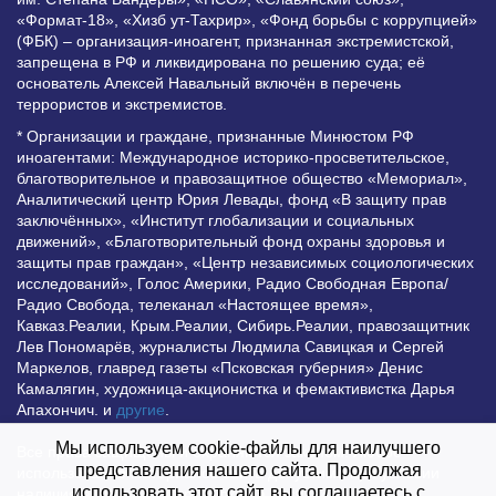
«Формат-18», «Хизб ут-Тахрир», «Фонд борьбы с коррупцией»
(ФБК) – организация-иноагент, признанная экстремистской,
запрещена в РФ и ликвидирована по решению суда; её
основатель Алексей Навальный включён в перечень
террористов и экстремистов.
* Организации и граждане, признанные Минюстом РФ
иноагентами: Международное историко-просветительское,
благотворительное и правозащитное общество «Мемориал»,
Аналитический центр Юрия Левады, фонд «В защиту прав
заключённых», «Институт глобализации и социальных
движений», «Благотворительный фонд охраны здоровья и
защиты прав граждан», «Центр независимых социологических
исследований», Голос Америки, Радио Свободная Европа/
Радио Свобода, телеканал «Настоящее время»,
Кавказ.Реалии, Крым.Реалии, Сибирь.Реалии, правозащитник
Лев Пономарёв, журналисты Людмила Савицкая и Сергей
Маркелов, главред газеты «Псковская губерния» Денис
Камалягин, художница-акционистка и фемактивистка Дарья
Апахончич. и
другие
.
Мы используем cookie-файлы для наилучшего
Все права защищены и охраняются законом. Любое
представления нашего сайта. Продолжая
использование материалов сайта допустимо при условии
использовать этот сайт, вы соглашаетесь с
наличия активной гиперссылки на Vesti.UZ.