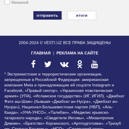
Никакой
итоги
2004-2024 © VESTI.UZ
ВСЕ ПРАВА ЗАЩИЩЕНЫ
ГЛАВНАЯ
РЕКЛАМА НА САЙТЕ
* Экстремистские и террористические организации,
запрещенные в Российской Федерации: американская
компания Meta и принадлежащие ей соцсети Instagram и
Facebook, «Правый сектор», «Украинская повстанческая
армия» (УПА), «Исламское государство» (ИГ, ИГИЛ), «Джабхат
Фатх аш-Шам» (бывшая «Джабхат ан-Нусра», «Джебхат ан-
Нусра»), Национал-Большевистская партия (НБП), «Аль-
Каида», «УНА-УНСО», «Талибан», «Меджлис крымско-
татарского народа», «Свидетели Иеговы», «Мизантропик
Дивижн», «Братство» Корчинского, «Артподготовка», «Тризуб
им. Степана Бандеры», «НСО», «Славянский союз»,