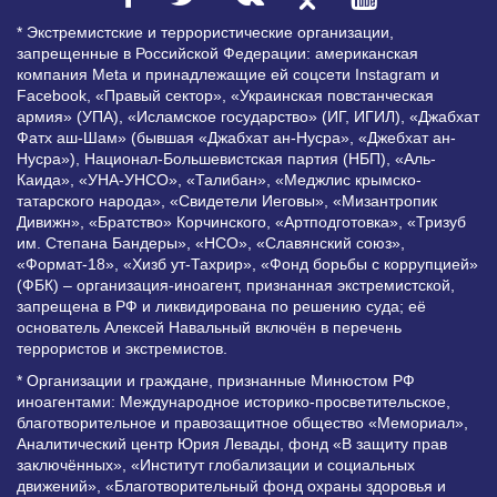
* Экстремистские и террористические организации,
запрещенные в Российской Федерации: американская
компания Meta и принадлежащие ей соцсети Instagram и
Facebook, «Правый сектор», «Украинская повстанческая
армия» (УПА), «Исламское государство» (ИГ, ИГИЛ), «Джабхат
Фатх аш-Шам» (бывшая «Джабхат ан-Нусра», «Джебхат ан-
Нусра»), Национал-Большевистская партия (НБП), «Аль-
Каида», «УНА-УНСО», «Талибан», «Меджлис крымско-
татарского народа», «Свидетели Иеговы», «Мизантропик
Дивижн», «Братство» Корчинского, «Артподготовка», «Тризуб
им. Степана Бандеры», «НСО», «Славянский союз»,
«Формат-18», «Хизб ут-Тахрир», «Фонд борьбы с коррупцией»
(ФБК) – организация-иноагент, признанная экстремистской,
запрещена в РФ и ликвидирована по решению суда; её
основатель Алексей Навальный включён в перечень
террористов и экстремистов.
* Организации и граждане, признанные Минюстом РФ
иноагентами: Международное историко-просветительское,
благотворительное и правозащитное общество «Мемориал»,
Аналитический центр Юрия Левады, фонд «В защиту прав
заключённых», «Институт глобализации и социальных
движений», «Благотворительный фонд охраны здоровья и