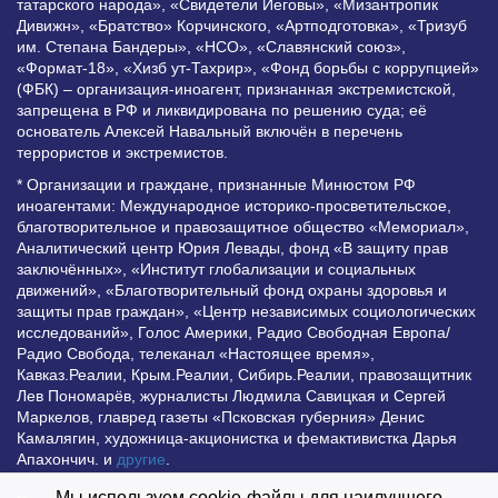
татарского народа», «Свидетели Иеговы», «Мизантропик
Дивижн», «Братство» Корчинского, «Артподготовка», «Тризуб
им. Степана Бандеры», «НСО», «Славянский союз»,
«Формат-18», «Хизб ут-Тахрир», «Фонд борьбы с коррупцией»
(ФБК) – организация-иноагент, признанная экстремистской,
запрещена в РФ и ликвидирована по решению суда; её
основатель Алексей Навальный включён в перечень
террористов и экстремистов.
* Организации и граждане, признанные Минюстом РФ
иноагентами: Международное историко-просветительское,
благотворительное и правозащитное общество «Мемориал»,
Аналитический центр Юрия Левады, фонд «В защиту прав
заключённых», «Институт глобализации и социальных
движений», «Благотворительный фонд охраны здоровья и
защиты прав граждан», «Центр независимых социологических
исследований», Голос Америки, Радио Свободная Европа/
Радио Свобода, телеканал «Настоящее время»,
Кавказ.Реалии, Крым.Реалии, Сибирь.Реалии, правозащитник
Лев Пономарёв, журналисты Людмила Савицкая и Сергей
Маркелов, главред газеты «Псковская губерния» Денис
Камалягин, художница-акционистка и фемактивистка Дарья
Апахончич. и
другие
.
Мы используем cookie-файлы для наилучшего