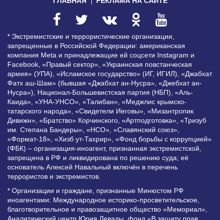
ГЛАВНАЯ
РЕКЛАМА НА САЙТЕ
* Экстремистские и террористические организации,
запрещенные в Российской Федерации: американская
компания Meta и принадлежащие ей соцсети Instagram и
Facebook, «Правый сектор», «Украинская повстанческая
армия» (УПА), «Исламское государство» (ИГ, ИГИЛ), «Джабхат
Фатх аш-Шам» (бывшая «Джабхат ан-Нусра», «Джебхат ан-
Нусра»), Национал-Большевистская партия (НБП), «Аль-
Каида», «УНА-УНСО», «Талибан», «Меджлис крымско-
татарского народа», «Свидетели Иеговы», «Мизантропик
Дивижн», «Братство» Корчинского, «Артподготовка», «Тризуб
им. Степана Бандеры», «НСО», «Славянский союз»,
«Формат-18», «Хизб ут-Тахрир», «Фонд борьбы с коррупцией»
(ФБК) – организация-иноагент, признанная экстремистской,
запрещена в РФ и ликвидирована по решению суда; её
основатель Алексей Навальный включён в перечень
террористов и экстремистов.
* Организации и граждане, признанные Минюстом РФ
иноагентами: Международное историко-просветительское,
благотворительное и правозащитное общество «Мемориал»,
Аналитический центр Юрия Левады, фонд «В защиту прав