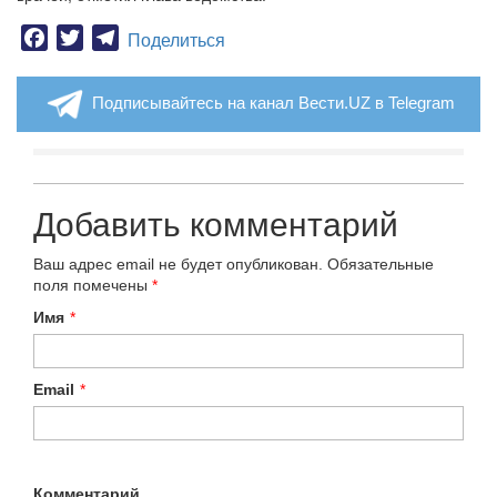
Facebook
Twitter
Telegram
Поделиться
Подписывайтесь на канал Вести.UZ в Telegram
Добавить комментарий
Ваш адрес email не будет опубликован.
Обязательные
поля помечены
*
Имя
*
Email
*
Комментарий