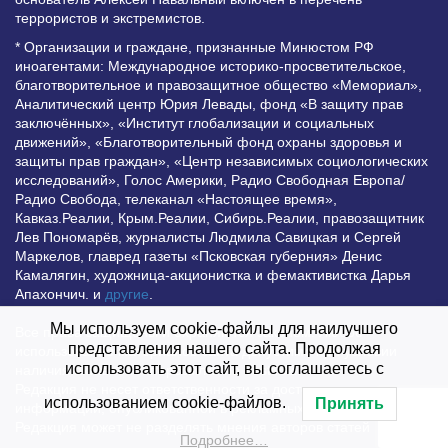
террористов и экстремистов.
* Организации и граждане, признанные Минюстом РФ
иноагентами: Международное историко-просветительское,
благотворительное и правозащитное общество «Мемориал»,
Аналитический центр Юрия Левады, фонд «В защиту прав
заключённых», «Институт глобализации и социальных
движений», «Благотворительный фонд охраны здоровья и
защиты прав граждан», «Центр независимых социологических
исследований», Голос Америки, Радио Свободная Европа/
Радио Свобода, телеканал «Настоящее время»,
Кавказ.Реалии, Крым.Реалии, Сибирь.Реалии, правозащитник
Лев Пономарёв, журналисты Людмила Савицкая и Сергей
Маркелов, главред газеты «Псковская губерния» Денис
Камалягин, художница-акционистка и фемактивистка Дарья
Апахончич. и
другие
.
Мы используем cookie-файлы для наилучшего
Все права защищены и охраняются законом. Любое
представления нашего сайта. Продолжая
использование материалов сайта допустимо при условии
использовать этот сайт, вы соглашаетесь с
наличия активной гиперссылки на Vesti.UZ.
Редакция не несет ответственности за достоверность
использованием cookie-файлов.
Принять
информации, опубликованной в рекламных объявлениях.
Редакция может не разделять мнения авторов статей
Подробнее…