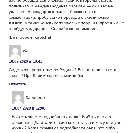
вас не обращаться в комментариях к героям статей,
политикам и международным лидерам — они вас не
услышат. Бессодержательные, бессвязные и
комментарии, требующие перевода с экзотических
языков, а также конспирологические теории и проекции не
пройдут модерацию. Спасибо за понимание!
[bws_google_captcha]
VaL
:
18.07.2020 в 10:43
Сидеть за предательство Родины? Всю историю за это
казнь!!! При Каримове его казнили бы….
Ответить
Хаттори
:
18.07.2020 в 12:06
Вы хоть знаете подробности дела? В чём их точно
обвиняют? Да и какие такие секреты, да и кому они уже
нужны? Когда скрывают подробности дела, это либо