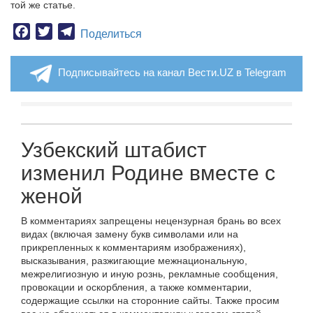
той же статье.
Facebook
Twitter
Telegram
Поделиться
Подписывайтесь на канал Вести.UZ в Telegram
Узбекский штабист
изменил Родине вместе с
женой
В комментариях запрещены нецензурная брань во всех
видах (включая замену букв символами или на
прикрепленных к комментариям изображениях),
высказывания, разжигающие межнациональную,
межрелигиозную и иную рознь, рекламные сообщения,
провокации и оскорбления, а также комментарии,
содержащие ссылки на сторонние сайты. Также просим