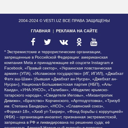
2004-2024 © VESTI.UZ
ВСЕ ПРАВА ЗАЩИЩЕНЫ
ГЛАВНАЯ
РЕКЛАМА НА САЙТЕ
* Экстремистские и террористические организации,
запрещенные в Российской Федерации: американская
компания Meta и принадлежащие ей соцсети Instagram и
Facebook, «Правый сектор», «Украинская повстанческая
армия» (УПА), «Исламское государство» (ИГ, ИГИЛ), «Джабхат
Фатх аш-Шам» (бывшая «Джабхат ан-Нусра», «Джебхат ан-
Нусра»), Национал-Большевистская партия (НБП), «Аль-
Каида», «УНА-УНСО», «Талибан», «Меджлис крымско-
татарского народа», «Свидетели Иеговы», «Мизантропик
Дивижн», «Братство» Корчинского, «Артподготовка», «Тризуб
им. Степана Бандеры», «НСО», «Славянский союз»,
«Формат-18», «Хизб ут-Тахрир», «Фонд борьбы с коррупцией»
(ФБК) – организация-иноагент, признанная экстремистской,
запрещена в РФ и ликвидирована по решению суда; её
основатель Алексей Навальный включён в перечень