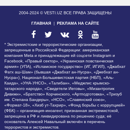
2004-2024 © VESTI.UZ
ВСЕ ПРАВА ЗАЩИЩЕНЫ
ГЛАВНАЯ
РЕКЛАМА НА САЙТЕ
* Экстремистские и террористические организации,
запрещенные в Российской Федерации: американская
компания Meta и принадлежащие ей соцсети Instagram и
Facebook, «Правый сектор», «Украинская повстанческая
армия» (УПА), «Исламское государство» (ИГ, ИГИЛ), «Джабхат
Фатх аш-Шам» (бывшая «Джабхат ан-Нусра», «Джебхат ан-
Нусра»), Национал-Большевистская партия (НБП), «Аль-
Каида», «УНА-УНСО», «Талибан», «Меджлис крымско-
татарского народа», «Свидетели Иеговы», «Мизантропик
Дивижн», «Братство» Корчинского, «Артподготовка», «Тризуб
им. Степана Бандеры», «НСО», «Славянский союз»,
«Формат-18», «Хизб ут-Тахрир», «Фонд борьбы с коррупцией»
(ФБК) – организация-иноагент, признанная экстремистской,
запрещена в РФ и ликвидирована по решению суда; её
основатель Алексей Навальный включён в перечень
террористов и экстремистов.