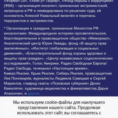
«Формат-18», «Хизб ут-Тахрир», «Фонд борьбы с коррупцией»
(ФБК) – организация-иноагент, признанная экстремистской,
запрещена в РФ и ликвидирована по решению суда; её
основатель Алексей Навальный включён в перечень
террористов и экстремистов.
* Организации и граждане, признанные Минюстом РФ
иноагентами: Международное историко-просветительское,
благотворительное и правозащитное общество «Мемориал»,
Аналитический центр Юрия Левады, фонд «В защиту прав
заключённых», «Институт глобализации и социальных
движений», «Благотворительный фонд охраны здоровья и
защиты прав граждан», «Центр независимых социологических
исследований», Голос Америки, Радио Свободная Европа/
Радио Свобода, телеканал «Настоящее время»,
Кавказ.Реалии, Крым.Реалии, Сибирь.Реалии, правозащитник
Лев Пономарёв, журналисты Людмила Савицкая и Сергей
Маркелов, главред газеты «Псковская губерния» Денис
Камалягин, художница-акционистка и фемактивистка Дарья
Апахончич. и
другие
.
Мы используем cookie-файлы для наилучшего
Все права защищены и охраняются законом. Любое
представления нашего сайта. Продолжая
использование материалов сайта допустимо при условии
использовать этот сайт, вы соглашаетесь с
наличия активной гиперссылки на Vesti.UZ.