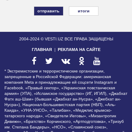
итоги
2004-2024 © VESTI.UZ
ВСЕ ПРАВА ЗАЩИЩЕНЫ
ГЛАВНАЯ
РЕКЛАМА НА САЙТЕ
* Экстремистские и террористические организации,
запрещенные в Российской Федерации: американская
компания Meta и принадлежащие ей соцсети Instagram и
Facebook, «Правый сектор», «Украинская повстанческая
армия» (УПА), «Исламское государство» (ИГ, ИГИЛ), «Джабхат
Фатх аш-Шам» (бывшая «Джабхат ан-Нусра», «Джебхат ан-
Нусра»), Национал-Большевистская партия (НБП), «Аль-
Каида», «УНА-УНСО», «Талибан», «Меджлис крымско-
татарского народа», «Свидетели Иеговы», «Мизантропик
Дивижн», «Братство» Корчинского, «Артподготовка», «Тризуб
им. Степана Бандеры», «НСО», «Славянский союз»,