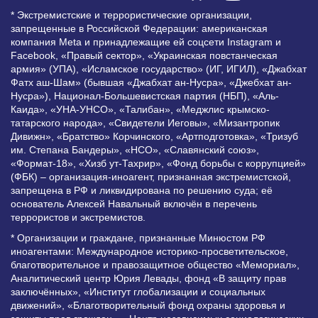
* Экстремистские и террористические организации,
запрещенные в Российской Федерации: американская
компания Meta и принадлежащие ей соцсети Instagram и
Facebook, «Правый сектор», «Украинская повстанческая
армия» (УПА), «Исламское государство» (ИГ, ИГИЛ), «Джабхат
Фатх аш-Шам» (бывшая «Джабхат ан-Нусра», «Джебхат ан-
Нусра»), Национал-Большевистская партия (НБП), «Аль-
Каида», «УНА-УНСО», «Талибан», «Меджлис крымско-
татарского народа», «Свидетели Иеговы», «Мизантропик
Дивижн», «Братство» Корчинского, «Артподготовка», «Тризуб
им. Степана Бандеры», «НСО», «Славянский союз»,
«Формат-18», «Хизб ут-Тахрир», «Фонд борьбы с коррупцией»
(ФБК) – организация-иноагент, признанная экстремистской,
запрещена в РФ и ликвидирована по решению суда; её
основатель Алексей Навальный включён в перечень
террористов и экстремистов.
* Организации и граждане, признанные Минюстом РФ
иноагентами: Международное историко-просветительское,
благотворительное и правозащитное общество «Мемориал»,
Аналитический центр Юрия Левады, фонд «В защиту прав
заключённых», «Институт глобализации и социальных
движений», «Благотворительный фонд охраны здоровья и