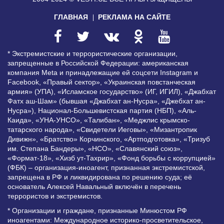
ГЛАВНАЯ
РЕКЛАМА НА САЙТЕ
* Экстремистские и террористические организации,
запрещенные в Российской Федерации: американская
компания Meta и принадлежащие ей соцсети Instagram и
Facebook, «Правый сектор», «Украинская повстанческая
армия» (УПА), «Исламское государство» (ИГ, ИГИЛ), «Джабхат
Фатх аш-Шам» (бывшая «Джабхат ан-Нусра», «Джебхат ан-
Нусра»), Национал-Большевистская партия (НБП), «Аль-
Каида», «УНА-УНСО», «Талибан», «Меджлис крымско-
татарского народа», «Свидетели Иеговы», «Мизантропик
Дивижн», «Братство» Корчинского, «Артподготовка», «Тризуб
им. Степана Бандеры», «НСО», «Славянский союз»,
«Формат-18», «Хизб ут-Тахрир», «Фонд борьбы с коррупцией»
(ФБК) – организация-иноагент, признанная экстремистской,
запрещена в РФ и ликвидирована по решению суда; её
основатель Алексей Навальный включён в перечень
террористов и экстремистов.
* Организации и граждане, признанные Минюстом РФ
иноагентами: Международное историко-просветительское,