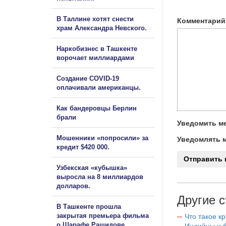
В Таллине хотят снести
Комментарий
храм Александра Невского.
Наркобизнес в Ташкенте
ворочает миллиардами
Создание COVID-19
оплачивали американцы.
Как бандеровцы Берлин
брали
Уведомить ме
Мошенники «попросили» за
Уведомлять м
кредит $420 000.
Узбекская «кубышка»
выросла на 8 миллиардов
долларов.
Другие с
В Ташкенте прошла
закрытая премьера фильма
Что такое к
о Шарафе Рашидове.