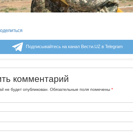
legram
оделиться
Подписывайтесь на канал Вести.UZ в Telegram
ить комментарий
il не будет опубликован.
Обязательные поля помечены
*