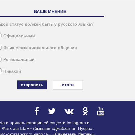
ВАШЕ МНЕНИЕ
акой статус должен быть у русского языка?
Официальный
Язык межнационального общения
Региональный
Никакой
итоги
ta и принадлежащие ей соцсети Instagram и
ат Фатх аш-Шам» (бывшая «Джабхат ан-Нусра»,
мско-татарского народа», «Свидетели Иеговы»,