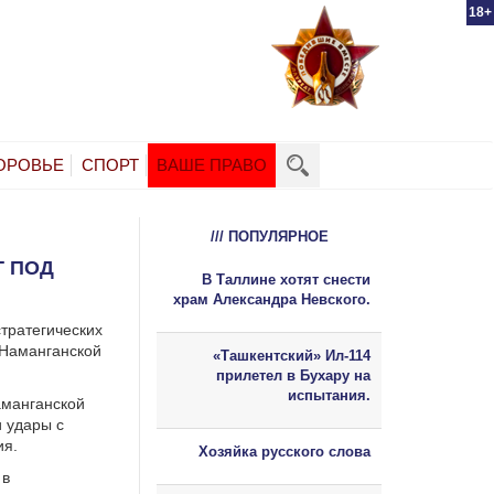
18+
ОРОВЬЕ
СПОРТ
ВАШЕ ПРАВО
/// ПОПУЛЯРНОЕ
Т ПОД
В Таллине хотят снести
храм Александра Невского.
тратегических
 Наманганской
«Ташкентский» Ил-114
прилетел в Бухару на
испытания.
аманганской
 удары с
ия.
Хозяйка русского слова
 в