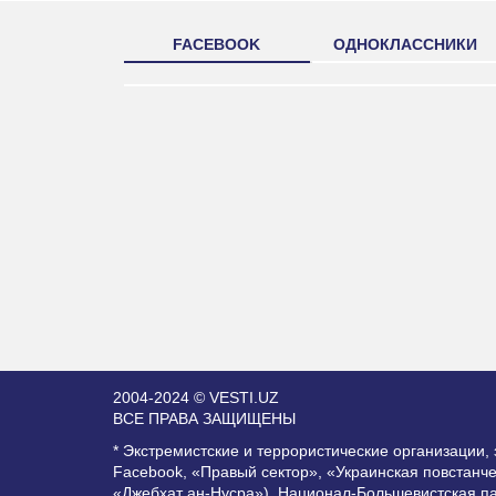
FACEBOOK
ОДНОКЛАССНИКИ
2004-2024 © VESTI.UZ
ВСЕ ПРАВА ЗАЩИЩЕНЫ
* Экстремистские и террористические организации
Facebook, «Правый сектор», «Украинская повстанч
«Джебхат ан-Нусра»), Национал-Большевистская п