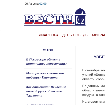
06 Августа
02:09
ДИАСПОРА
ДЕНЬ ПОБЕДЫ
МИГРА
/// ТОП
УЗБЕ
В Псковскую область
потянулись переселенцы
В сентябре во
Мир признал советские
учений «Центр
шедевры Ташкента
области, сооб
По данным мин
Как отметили 160-летие
области военн
первой русской школы
воздуха, а та
Ташкента
На втором эта