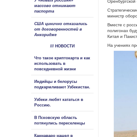
У «новых россиян»
Оренбургской 
массово отнимают
Стратегически
паспорта
министр оборо
США цинично отказались
Вместе с росс
от договоренностей в
полигонах буд
Анкоридже
Китая и Пакис
На учениях пр
/// НОВОСТИ
Что такое криптокарта и как
использовать в
повседневной жизни
Индийцы и белорусы
подкармливают Узбекистан.
Узбеки любят кататься в
Россию.
В Псковскую область
потянулись переселенцы
Каннаваро нашел в