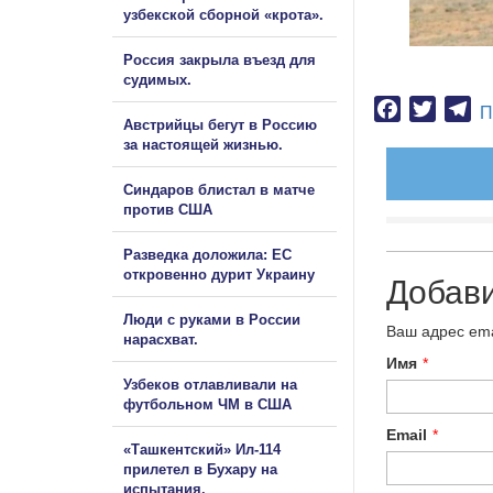
узбекской сборной «крота».
Россия закрыла въезд для
судимых.
Facebook
Twitter
Te
П
Австрийцы бегут в Россию
за настоящей жизнью.
Синдаров блистал в матче
против США
Разведка доложила: ЕС
откровенно дурит Украину
Добав
Люди с руками в России
Ваш адрес ema
нарасхват.
Имя
*
Узбеков отлавливали на
футбольном ЧМ в США
Email
*
«Ташкентский» Ил-114
прилетел в Бухару на
испытания.