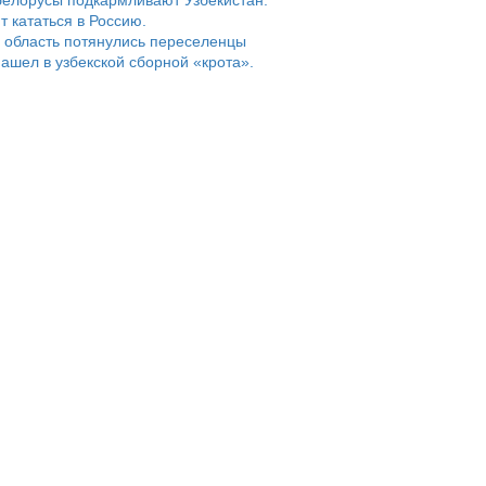
белорусы подкармливают Узбекистан.
т кататься в Россию.
 область потянулись переселенцы
ашел в узбекской сборной «крота».