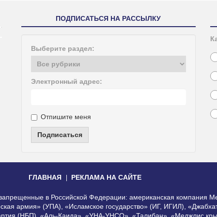
ПОДПИСАТЬСЯ НА РАССЫЛКУ
К
Выберите раздел:
Электронный адрес:
Отпишите меня
Подписаться
ГЛАВНАЯ
РЕКЛАМА НА САЙТЕ
, запрещенные в Российской Федерации: американская компания Me
еская армия» (УПА), «Исламское государство» (ИГ, ИГИЛ), «Джабх
артия (НБП), «Аль-Каида», «УНА-УНСО», «Талибан», «Меджлис кры