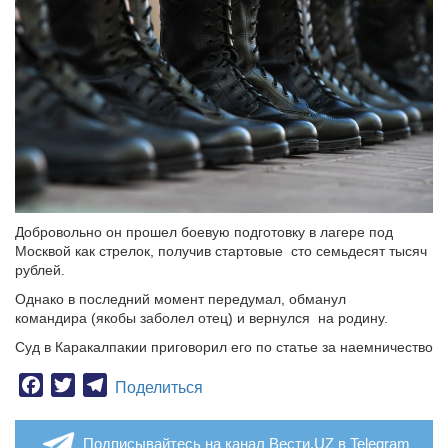
Добровольно он прошел боевую подготовку в лагере под
Москвой как стрелок, получив стартовые сто семьдесят тысяч
рублей.
Однако в последний момент передумал, обманул
командира (якобы заболел отец) и вернулся на родину.
Суд в Каракалпакии приговорил его по статье за наемничество
Facebook
Twitter
Telegram
Поделиться
Подписывайтесь на канал Вести.UZ в Telegram