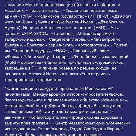
компания Meta и принадлежащие ей соцсети Instagram и
Facebook, «Правый сектор», «Украинская повстанческая
армия» (УПА), «Исламское государство» (ИГ, ИГИЛ), «Джабхат
Фатх аш-Шам» (бывшая «Джабхат ан-Нусра», «Джебхат ан-
Нусра»), Национал-Большевистская партия (НБП), «Аль-
Каида», «УНА-УНСО», «Талибан», «Меджлис крымско-
татарского народа», «Свидетели Иеговы», «Мизантропик
Дивижн», «Братство» Корчинского, «Артподготовка», «Тризуб
им. Степана Бандеры», «НСО», «Славянский союз»,
«Формат-18», «Хизб ут-Тахрир», «Фонд борьбы с коррупцией»
(ФБК) – организация-иноагент, признанная экстремистской,
запрещена в РФ и ликвидирована по решению суда; её
основатель Алексей Навальный включён в перечень
террористов и экстремистов.
* Организации и граждане, признанные Минюстом РФ
иноагентами: Международное историко-просветительское,
благотворительное и правозащитное общество «Мемориал»,
Аналитический центр Юрия Левады, фонд «В защиту прав
заключённых», «Институт глобализации и социальных
движений», «Благотворительный фонд охраны здоровья и
защиты прав граждан», «Центр независимых социологических
исследований», Голос Америки, Радио Свободная Европа/
Радио Свобода, телеканал «Настоящее время»,