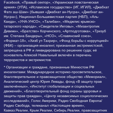
Facebook, «Правый сектор», «Украинская повстанческая
армия» (УПА), «Исламское государство» (ИГ, ИГИЛ), «Джабхат
Фатх аш-Шам» (бывшая «Джабхат ан-Нусра», «Джебхат ан-
Нусра»), Национал-Большевистская партия (НБП), «Аль-
Каида», «УНА-УНСО», «Талибан», «Меджлис крымско-
татарского народа», «Свидетели Иеговы», «Мизантропик
Дивижн», «Братство» Корчинского, «Артподготовка», «Тризуб
им. Степана Бандеры», «НСО», «Славянский союз»,
«Формат-18», «Хизб ут-Тахрир», «Фонд борьбы с коррупцией»
(ФБК) – организация-иноагент, признанная экстремистской,
запрещена в РФ и ликвидирована по решению суда; её
основатель Алексей Навальный включён в перечень
террористов и экстремистов.
* Организации и граждане, признанные Минюстом РФ
иноагентами: Международное историко-просветительское,
благотворительное и правозащитное общество «Мемориал»,
Аналитический центр Юрия Левады, фонд «В защиту прав
заключённых», «Институт глобализации и социальных
движений», «Благотворительный фонд охраны здоровья и
защиты прав граждан», «Центр независимых социологических
исследований», Голос Америки, Радио Свободная Европа/
Радио Свобода, телеканал «Настоящее время»,
Кавказ.Реалии, Крым.Реалии, Сибирь.Реалии, правозащитник