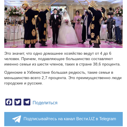
Это значит, что одно домашнее хозяйство ведут от 4 до 6
человек. Причем, подавляющее большинство составляют
именно семьи из шести членов, таких в стране 38,6 процента.
Одинокие в Узбекистане большая редкость, такие семьи в
меньшинство-всего 2,7 процента. Это преимущественно люди
городские и русские.
Facebook
Twitter
Telegram
Поделиться
Подписывайтесь на канал Вести.UZ в Telegram