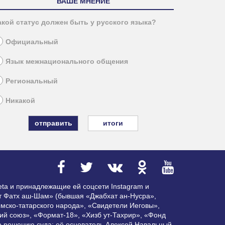
ВАШЕ МНЕНИЕ
акой статус должен быть у русского языка?
Официальный
Язык межнационального общения
Региональный
Никакой
итоги
ta и принадлежащие ей соцсети Instagram и
ат Фатх аш-Шам» (бывшая «Джабхат ан-Нусра»,
мско-татарского народа», «Свидетели Иеговы»,
ий союз», «Формат-18», «Хизб ут-Тахрир», «Фонд
по решению суда; её основатель Алексей Навальный