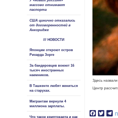
У «новых россиян»
массово отнимают
паспорта
США цинично отказались
от договоренностей в
Анкоридже
/// НОВОСТИ
Японцам откроют остров
Рихарда Зорге
За бандеровцев воюют 16
тысяч иностранных
наемников.
Здесь назвали
В Ташкенте любят жениться
Центр рассчит
на старухах.
Мигрантам вернули 4
миллиона зарплаты.
Facebook
Twitter
Te
П
Что такое криптокарта и как