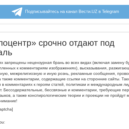
Подписывайтесь на канал Вести.UZ в Telegram
поцентр» срочно отдают под
аль
х запрещены нецензурная брань во всех видах (включая замену б
пленных к комментариям изображениях), высказывания, разжигаю
ную, межрелигиозную и иную рознь, рекламные сообщения, прово
а также комментарии, содержащие ссылки на сторонние сайты. Так
 в комментариях к героям статей, политикам и международным л
т. Бессодержательные, бессвязные и комментарии, требующие пер
языков, а также конспирологические теории и проекции не пройдут
онимание!
aptcha]
ри
: