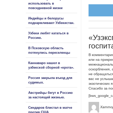
использовать в
повседневной жизни
Индийцы и белорусы
подкармливают Узбекистан.
Узбеки любят кататься в
«Узэкс
Россию.
госпит
В Псковскую область
потянулись переселенцы
В комментария
или на прикре
Каннаваро нашел в
межнациональ
узбекской сборной «крота».
оскорбления, 
не обращаться
Россия закрыла въезд для
вас не услыша
судимых.
экзотических 
Спасибо за п
Австрийцы бегут в Россию
[bws_google_c
за настоящей жизнью.
Хатто
Синдаров блистал в матче
против США