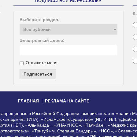
ПОДПИСАТЬСЯ НА РАССЫЛКУ
К
Выберите раздел:
Электронный адрес:
Отпишите меня
Подписаться
ГЛАВНАЯ
РЕКЛАМА НА САЙТЕ
, запрещенные в Российской Федерации: американская компания Me
еская армия» (УПА), «Исламское государство» (ИГ, ИГИЛ), «Джабх
артия (НБП), «Аль-Каида», «УНА-УНСО», «Талибан», «Меджлис кры
Артподготовка», «Тризуб им. Степана Бандеры», «НСО», «Славянск
нт, признанная экстремистской, запрещена в РФ и ликвидирована 