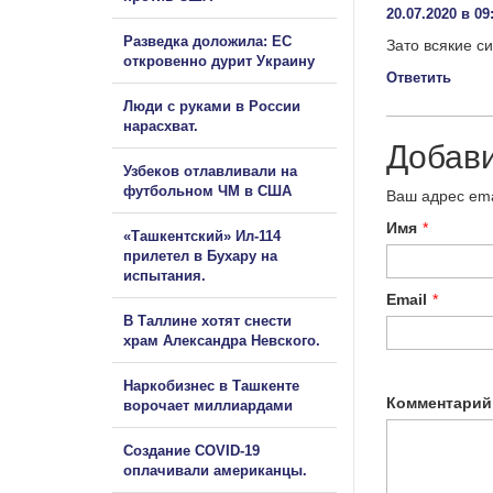
20.07.2020 в 09
Разведка доложила: ЕС
Зато всякие с
откровенно дурит Украину
Ответить
Люди с руками в России
нарасхват.
Добав
Узбеков отлавливали на
футбольном ЧМ в США
Ваш адрес ema
Имя
*
«Ташкентский» Ил-114
прилетел в Бухару на
испытания.
Email
*
В Таллине хотят снести
храм Александра Невского.
Наркобизнес в Ташкенте
Комментарий
ворочает миллиардами
Создание COVID-19
оплачивали американцы.