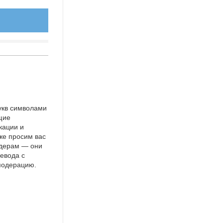
укв символами
щие
кации и
же просим вас
идерам — они
евода с
 модерацию.