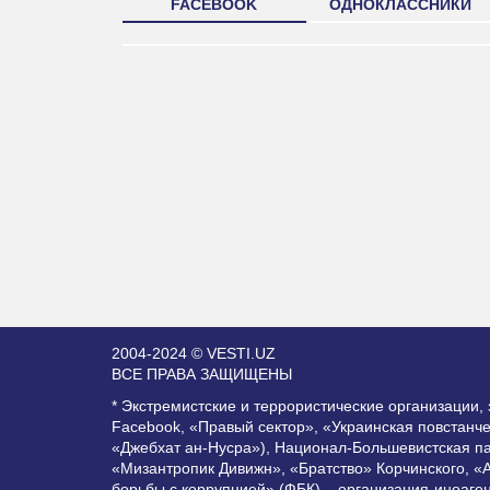
FACEBOOK
ОДНОКЛАССНИКИ
2004-2024 © VESTI.UZ
ВСЕ ПРАВА ЗАЩИЩЕНЫ
* Экстремистские и террористические организации
Facebook, «Правый сектор», «Украинская повстанч
«Джебхат ан-Нусра»), Национал-Большевистская п
«Мизантропик Дивижн», «Братство» Корчинского, «
борьбы с коррупцией» (ФБК) – организация-иноаге