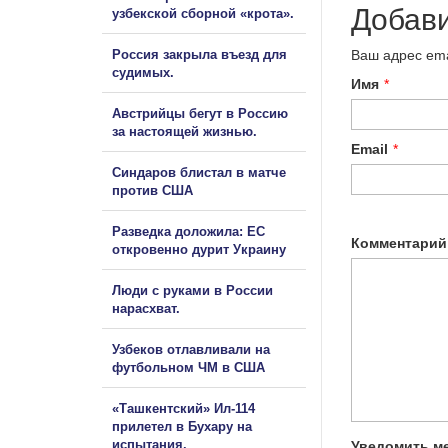
Добав
узбекской сборной «крота».
Россия закрыла въезд для
Ваш адрес ema
судимых.
Имя
*
Австрийцы бегут в Россию
за настоящей жизнью.
Email
*
Синдаров блистал в матче
против США
Разведка доложила: ЕС
Комментарий
откровенно дурит Украину
Люди с руками в России
нарасхват.
Узбеков отлавливали на
футбольном ЧМ в США
«Ташкентский» Ил-114
прилетел в Бухару на
испытания.
Уведомить ме