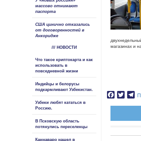
У «новых россиян»
массово отнимают
паспорта
США цинично отказались
от договоренностей в
Анкоридже
двухнедельный
магазинах и н
/// НОВОСТИ
Что такое криптокарта и как
использовать в
повседневной жизни
Индийцы и белорусы
подкармливают Узбекистан.
Facebook
Twitter
Te
П
Узбеки любят кататься в
Россию.
В Псковскую область
потянулись переселенцы
Каннаваро нашел в