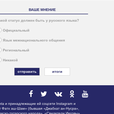
ВАШЕ МНЕНИЕ
акой статус должен быть у русского языка?
Официальный
Язык межнационального общения
Региональный
Никакой
итоги
ta и принадлежащие ей соцсети Instagram и
ат Фатх аш-Шам» (бывшая «Джабхат ан-Нусра»,
мско-татарского народа», «Свидетели Иеговы»,