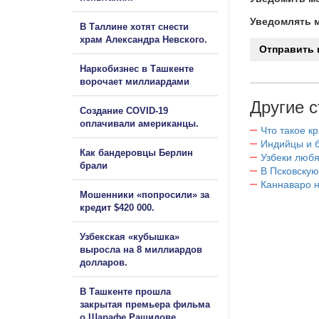
Уведомлять м
В Таллине хотят снести
храм Александра Невского.
Наркобизнес в Ташкенте
ворочает миллиардами
Другие с
Создание COVID-19
оплачивали американцы.
Что такое к
Индийцы и 
Как бандеровцы Берлин
Узбеки любя
брали
В Псковскую
Каннаваро н
Мошенники «попросили» за
кредит $420 000.
Узбекская «кубышка»
выросла на 8 миллиардов
долларов.
В Ташкенте прошла
закрытая премьера фильма
о Шарафе Рашидове.