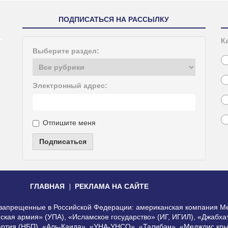
ПОДПИСАТЬСЯ НА РАССЫЛКУ
К
Выберите раздел:
Электронный адрес:
Отпишите меня
Подписаться
ГЛАВНАЯ
РЕКЛАМА НА САЙТЕ
, запрещенные в Российской Федерации: американская компания Me
еская армия» (УПА), «Исламское государство» (ИГ, ИГИЛ), «Джабх
артия (НБП), «Аль-Каида», «УНА-УНСО», «Талибан», «Меджлис кры