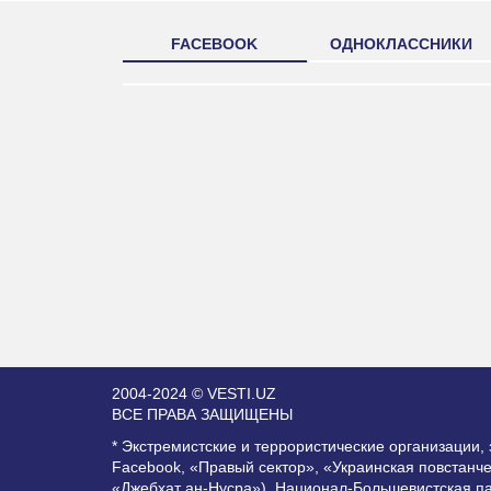
FACEBOOK
ОДНОКЛАССНИКИ
2004-2024 © VESTI.UZ
ВСЕ ПРАВА ЗАЩИЩЕНЫ
* Экстремистские и террористические организации
Facebook, «Правый сектор», «Украинская повстанч
«Джебхат ан-Нусра»), Национал-Большевистская п