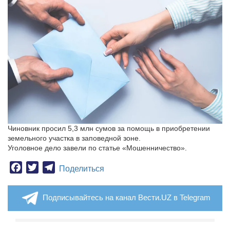
Чиновник просил 5,3 млн сумов за помощь в приобретении
земельного участка в заповедной зоне.
Уголовное дело завели по статье «Мошенничество».
Facebook
Twitter
Telegram
Поделиться
Подписывайтесь на канал Вести.UZ в Telegram