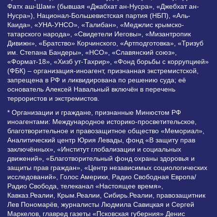
Фатх аш-Шам» (бывшая «Джабхат ан-Нусра», «Джебхат ан-
Нусра»), Национал-Большевистская партия (НБП), «Аль-
Каида», «УНА-УНСО», «Талибан», «Меджлис крымско-
татарского народа», «Свидетели Иеговы», «Мизантропик
Дивижн», «Братство» Корчинского, «Артподготовка», «Тризуб
им. Степана Бандеры», «НСО», «Славянский союз»,
«Формат-18», «Хизб ут-Тахрир», «Фонд борьбы с коррупцией»
(ФБК) – организация-иноагент, признанная экстремистской,
запрещена в РФ и ликвидирована по решению суда; её
основатель Алексей Навальный включён в перечень
террористов и экстремистов.
* Организации и граждане, признанные Минюстом РФ
иноагентами: Международное историко-просветительское,
благотворительное и правозащитное общество «Мемориал»,
Аналитический центр Юрия Левады, фонд «В защиту прав
заключённых», «Институт глобализации и социальных
движений», «Благотворительный фонд охраны здоровья и
защиты прав граждан», «Центр независимых социологических
исследований», Голос Америки, Радио Свободная Европа/
Радио Свобода, телеканал «Настоящее время»,
Кавказ.Реалии, Крым.Реалии, Сибирь.Реалии, правозащитник
Лев Пономарёв, журналисты Людмила Савицкая и Сергей
Маркелов, главред газеты «Псковская губерния» Денис