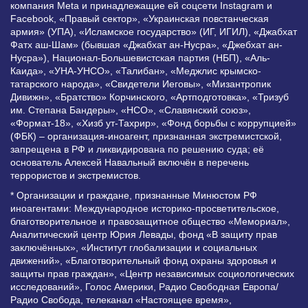
компания Meta и принадлежащие ей соцсети Instagram и
Facebook, «Правый сектор», «Украинская повстанческая
армия» (УПА), «Исламское государство» (ИГ, ИГИЛ), «Джабхат
Фатх аш-Шам» (бывшая «Джабхат ан-Нусра», «Джебхат ан-
Нусра»), Национал-Большевистская партия (НБП), «Аль-
Каида», «УНА-УНСО», «Талибан», «Меджлис крымско-
татарского народа», «Свидетели Иеговы», «Мизантропик
Дивижн», «Братство» Корчинского, «Артподготовка», «Тризуб
им. Степана Бандеры», «НСО», «Славянский союз»,
«Формат-18», «Хизб ут-Тахрир», «Фонд борьбы с коррупцией»
(ФБК) – организация-иноагент, признанная экстремистской,
запрещена в РФ и ликвидирована по решению суда; её
основатель Алексей Навальный включён в перечень
террористов и экстремистов.
* Организации и граждане, признанные Минюстом РФ
иноагентами: Международное историко-просветительское,
благотворительное и правозащитное общество «Мемориал»,
Аналитический центр Юрия Левады, фонд «В защиту прав
заключённых», «Институт глобализации и социальных
движений», «Благотворительный фонд охраны здоровья и
защиты прав граждан», «Центр независимых социологических
исследований», Голос Америки, Радио Свободная Европа/
Радио Свобода, телеканал «Настоящее время»,