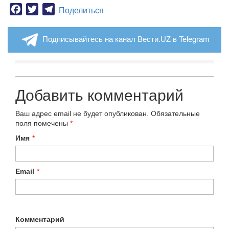
Facebook
Twitter
Telegram
Поделиться
Подписывайтесь на канал Вести.UZ в Telegram
Добавить комментарий
Ваш адрес email не будет опубликован.
Обязательные
поля помечены
*
Имя
*
Email
*
Комментарий