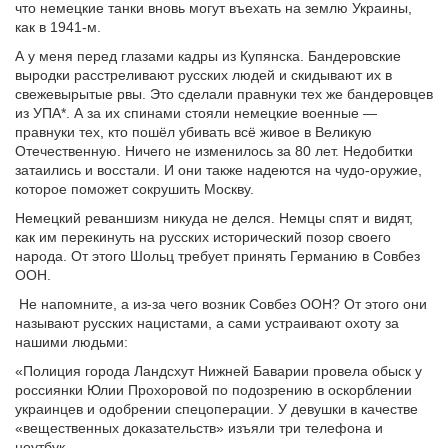
что немецкие танки вновь могут въехать на землю Украины,
как в 1941-м.
А у меня перед глазами кадры из Купянска. Бандеровские
выродки расстреливают русских людей и скидывают их в
свежевырытые рвы. Это сделали правнуки тех же бандеровцев
из УПА*. А за их спинами стояли немецкие военные —
правнуки тех, кто пошёл убивать всё живое в Великую
Отечественную. Ничего не изменилось за 80 лет. Недобитки
затаились и восстали. И они также надеются на чудо-оружие,
которое поможет сокрушить Москву.
Немецкий реваншизм никуда не делся. Немцы спят и видят,
как им перекинуть на русских исторический позор своего
народа. От этого Шольц требует принять Германию в Совбез
ООН.
Не напомните, а из-за чего возник Совбез ООН? От этого они
называют русских нацистами, а сами устраивают охоту за
нашими людьми:
«Полиция города Ландсхут Нижней Баварии провела обыск у
россиянки Юлии Прохоровой по подозрению в оскорблении
украинцев и одобрении спецоперации. У девушки в качестве
«вещественных доказательств» изъяли три телефона и
ноутбук.