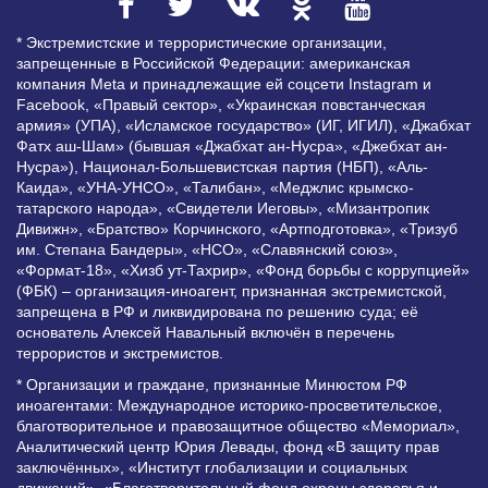
* Экстремистские и террористические организации,
запрещенные в Российской Федерации: американская
компания Meta и принадлежащие ей соцсети Instagram и
Facebook, «Правый сектор», «Украинская повстанческая
армия» (УПА), «Исламское государство» (ИГ, ИГИЛ), «Джабхат
Фатх аш-Шам» (бывшая «Джабхат ан-Нусра», «Джебхат ан-
Нусра»), Национал-Большевистская партия (НБП), «Аль-
Каида», «УНА-УНСО», «Талибан», «Меджлис крымско-
татарского народа», «Свидетели Иеговы», «Мизантропик
Дивижн», «Братство» Корчинского, «Артподготовка», «Тризуб
им. Степана Бандеры», «НСО», «Славянский союз»,
«Формат-18», «Хизб ут-Тахрир», «Фонд борьбы с коррупцией»
(ФБК) – организация-иноагент, признанная экстремистской,
запрещена в РФ и ликвидирована по решению суда; её
основатель Алексей Навальный включён в перечень
террористов и экстремистов.
* Организации и граждане, признанные Минюстом РФ
иноагентами: Международное историко-просветительское,
благотворительное и правозащитное общество «Мемориал»,
Аналитический центр Юрия Левады, фонд «В защиту прав
заключённых», «Институт глобализации и социальных