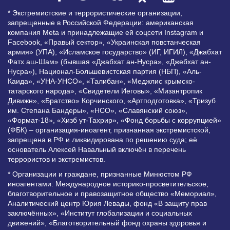
* Экстремистские и террористические организации,
запрещенные в Российской Федерации: американская
компания Meta и принадлежащие ей соцсети Instagram и
Facebook, «Правый сектор», «Украинская повстанческая
армия» (УПА), «Исламское государство» (ИГ, ИГИЛ), «Джабхат
Фатх аш-Шам» (бывшая «Джабхат ан-Нусра», «Джебхат ан-
Нусра»), Национал-Большевистская партия (НБП), «Аль-
Каида», «УНА-УНСО», «Талибан», «Меджлис крымско-
татарского народа», «Свидетели Иеговы», «Мизантропик
Дивижн», «Братство» Корчинского, «Артподготовка», «Тризуб
им. Степана Бандеры», «НСО», «Славянский союз»,
«Формат-18», «Хизб ут-Тахрир», «Фонд борьбы с коррупцией»
(ФБК) – организация-иноагент, признанная экстремистской,
запрещена в РФ и ликвидирована по решению суда; её
основатель Алексей Навальный включён в перечень
террористов и экстремистов.
* Организации и граждане, признанные Минюстом РФ
иноагентами: Международное историко-просветительское,
благотворительное и правозащитное общество «Мемориал»,
Аналитический центр Юрия Левады, фонд «В защиту прав
заключённых», «Институт глобализации и социальных
движений», «Благотворительный фонд охраны здоровья и