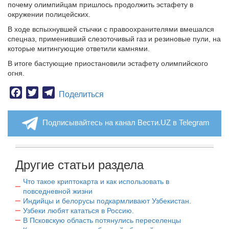
почему олимпийцам пришлось продолжить эстафету в
окружении полицейских.
В ходе вспыхнувшей стычки с правоохранителями вмешался
спецназ, применивший слезоточивый газ и резиновые пули, на
которые митингующие ответили камнями.
В итоге бастующие приостановили эстафету олимпийского
огня.
Facebook
Twitter
Telegram
Поделиться
Подписывайтесь на канал Вести.UZ в Telegram
Другие статьи раздела
Что такое криптокарта и как использовать в
повседневной жизни
Индийцы и белорусы подкармливают Узбекистан.
Узбеки любят кататься в Россию.
В Псковскую область потянулись переселенцы