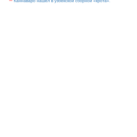
Каннаваро нашел в узбекской сборной «крота».