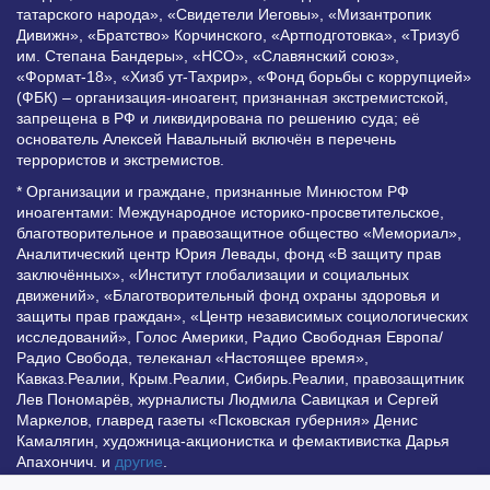
татарского народа», «Свидетели Иеговы», «Мизантропик
Дивижн», «Братство» Корчинского, «Артподготовка», «Тризуб
им. Степана Бандеры», «НСО», «Славянский союз»,
«Формат-18», «Хизб ут-Тахрир», «Фонд борьбы с коррупцией»
(ФБК) – организация-иноагент, признанная экстремистской,
запрещена в РФ и ликвидирована по решению суда; её
основатель Алексей Навальный включён в перечень
террористов и экстремистов.
* Организации и граждане, признанные Минюстом РФ
иноагентами: Международное историко-просветительское,
благотворительное и правозащитное общество «Мемориал»,
Аналитический центр Юрия Левады, фонд «В защиту прав
заключённых», «Институт глобализации и социальных
движений», «Благотворительный фонд охраны здоровья и
защиты прав граждан», «Центр независимых социологических
исследований», Голос Америки, Радио Свободная Европа/
Радио Свобода, телеканал «Настоящее время»,
Кавказ.Реалии, Крым.Реалии, Сибирь.Реалии, правозащитник
Лев Пономарёв, журналисты Людмила Савицкая и Сергей
Маркелов, главред газеты «Псковская губерния» Денис
Камалягин, художница-акционистка и фемактивистка Дарья
Апахончич. и
другие
.