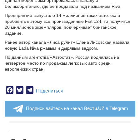
Данная модель экспортировалась в Канаду и
Великобританию, где ее продавали под названием Riva.
Предприятие выпустило 14 миллионов таких авто: если
прибавить к этому все произведенные Fiat 124, то получится
20 миллионов экземпляров, подчеркивает британское
издание.
Ранее автор канала «Лиса рулит» Елена Лисовская назвала
новую Lada Niva ржавым и дырявым ведром.
По данным агентства «Автостат», Россия поднялась на
четвертое место по продажам легковых авто среди
европейских стран.
Facebook
Twitter
Telegram
Поделиться
Подписывайтесь на канал Вести.UZ в Telegram