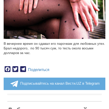
В вечернее время он сдавал его парочкам для любовных утех.
Брал недорого, по 90 тысяч сум, то тесть около восьми
долларов за час.
Facebook
Twitter
Telegram
Поделиться
Подписывайтесь на канал Вести.UZ в Telegram