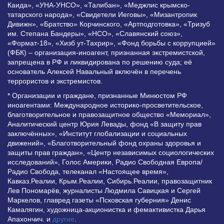
Каида», «УНА-УНСО», «Талибан», «Меджлис крымско-
татарского народа», «Свидетели Иеговы», «Мизантропик
Дивижн», «Братство» Корчинского, «Артподготовка», «Тризуб
им. Степана Бандеры», «НСО», «Славянский союз»,
«Формат-18», «Хизб ут-Тахрир», «Фонд борьбы с коррупцией»
(ФБК) – организация-иноагент, признанная экстремистской,
запрещена в РФ и ликвидирована по решению суда; её
основатель Алексей Навальный включён в перечень
террористов и экстремистов.
* Организации и граждане, признанные Минюстом РФ
иноагентами: Международное историко-просветительское,
благотворительное и правозащитное общество «Мемориал»,
Аналитический центр Юрия Левады, фонд «В защиту прав
заключённых», «Институт глобализации и социальных
движений», «Благотворительный фонд охраны здоровья и
защиты прав граждан», «Центр независимых социологических
исследований», Голос Америки, Радио Свободная Европа/
Радио Свобода, телеканал «Настоящее время»,
Кавказ.Реалии, Крым.Реалии, Сибирь.Реалии, правозащитник
Лев Пономарёв, журналисты Людмила Савицкая и Сергей
Маркелов, главред газеты «Псковская губерния» Денис
Камалягин, художница-акционистка и фемактивистка Дарья
Апахончич. и
другие
.