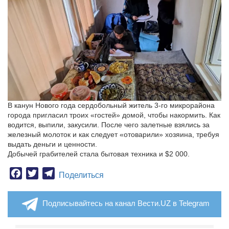
В канун Нового года сердобольный житель 3-го микрорайона
города пригласил троих «гостей» домой, чтобы накормить. Как
водится, выпили, закусили. После чего залетные взялись за
железный молоток и как следует «отоварили» хозяина, требуя
выдать деньги и ценности.
Добычей грабителей стала бытовая техника и $2 000.
Facebook
Twitter
Telegram
Поделиться
Подписывайтесь на канал Вести.UZ в Telegram