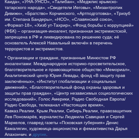
Каида», «УНА-УНСО», «Талибан», «Меджлис крымско-
татарского народа», «Свидетели Иеговы», «Мизантропик
Дивижн», «Братство» Корчинского, «Артподготовка», «Тризуб
им. Степана Бандеры», «НСО», «Славянский союз»,
«Формат-18», «Хизб ут-Тахрир», «Фонд борьбы с коррупцией»
(ФБК) – организация-иноагент, признанная экстремистской,
запрещена в РФ и ликвидирована по решению суда; её
основатель Алексей Навальный включён в перечень
террористов и экстремистов.
* Организации и граждане, признанные Минюстом РФ
иноагентами: Международное историко-просветительское,
благотворительное и правозащитное общество «Мемориал»,
Аналитический центр Юрия Левады, фонд «В защиту прав
заключённых», «Институт глобализации и социальных
движений», «Благотворительный фонд охраны здоровья и
защиты прав граждан», «Центр независимых социологических
исследований», Голос Америки, Радио Свободная Европа/
Радио Свобода, телеканал «Настоящее время»,
Кавказ.Реалии, Крым.Реалии, Сибирь.Реалии, правозащитник
Лев Пономарёв, журналисты Людмила Савицкая и Сергей
Маркелов, главред газеты «Псковская губерния» Денис
Камалягин, художница-акционистка и фемактивистка Дарья
Апахончич. и
другие
.