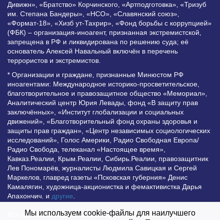
Дивижн», «Братство» Корчинского, «Артподготовка», «Тризуб
им. Степана Бандеры», «НСО», «Славянский союз»,
«Формат-18», «Хизб ут-Тахрир», «Фонд борьбы с коррупцией»
(ФБК) – организация-иноагент, признанная экстремистской,
запрещена в РФ и ликвидирована по решению суда; её
основатель Алексей Навальный включён в перечень
террористов и экстремистов.
* Организации и граждане, признанные Минюстом РФ
иноагентами: Международное историко-просветительское,
благотворительное и правозащитное общество «Мемориал»,
Аналитический центр Юрия Левады, фонд «В защиту прав
заключённых», «Институт глобализации и социальных
движений», «Благотворительный фонд охраны здоровья и
защиты прав граждан», «Центр независимых социологических
исследований», Голос Америки, Радио Свободная Европа/
Радио Свобода, телеканал «Настоящее время»,
Кавказ.Реалии, Крым.Реалии, Сибирь.Реалии, правозащитник
Лев Пономарёв, журналисты Людмила Савицкая и Сергей
Маркелов, главред газеты «Псковская губерния» Денис
Камалягин, художница-акционистка и фемактивистка Дарья
Апахончич. и
другие
.
Мы используем cookie-файлы для наилучшего
Все права защищены и охраняются законом. Любое