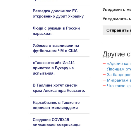
Уведомить ме
Разведка доложила: ЕС
откровенно дурит Украину
Уведомлять м
Люди с руками в России
нарасхват.
Узбеков отлавливали на
футбольном ЧМ в США
Другие с
«Ташкентский» Ил-114
«Адские са
прилетел в Бухару на
Японцам отк
испытания.
За бандеров
Мигрантам в
В Таллине хотят снести
Что такое к
храм Александра Невского.
Наркобизнес в Ташкенте
ворочает миллиардами
Создание COVID-19
оплачивали американцы.