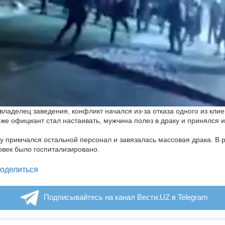
 владелец заведения, конфликт начался из-за отказа одного из клие
а же официант стал настаивать, мужчина полез в драку и принялся 
 примчался остальной персонал и завязалась массовая драка. В р
овек было госпитализировано.
legram
оделиться
Подписывайтесь на канал Вести.UZ в Telegram