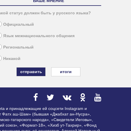
ВАШЕ МНЕНИЕ
акой статус должен быть у русского языка?
Официальный
Язык межнационального общения
Региональный
Никакой
итоги
ta и принадлежащие ей соцсети Instagram и
ат Фатх аш-Шам» (бывшая «Джабхат ан-Нусра»,
мско-татарского народа», «Свидетели Иеговы»,
ий союз», «Формат-18», «Хизб ут-Тахрир», «Фонд
по решению суда; её основатель Алексей Навальный