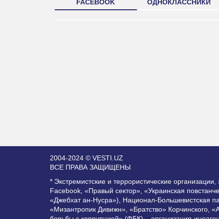
FACEBOOK
ОДНОКЛАССНИКИ
2004-2024 © VESTI.UZ
ВСЕ ПРАВА ЗАЩИЩЕНЫ
* Экстремистские и террористические организации
Facebook, «Правый сектор», «Украинская повстанч
«Джебхат ан-Нусра»), Национал-Большевистская п
«Мизантропик Дивижн», «Братство» Корчинского, «
борьбы с коррупцией» (ФБК) – организация-иноаге