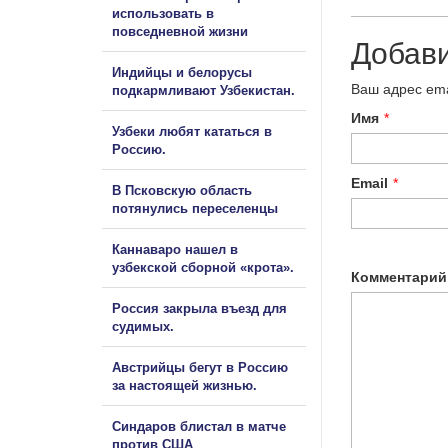
использовать в
повседневной жизни
Добав
Индийцы и белорусы
Ваш адрес ema
подкармливают Узбекистан.
Имя
*
Узбеки любят кататься в
Россию.
Email
*
В Псковскую область
потянулись переселенцы
Каннаваро нашел в
узбекской сборной «крота».
Комментарий
Россия закрыла въезд для
судимых.
Австрийцы бегут в Россию
за настоящей жизнью.
Синдаров блистал в матче
против США