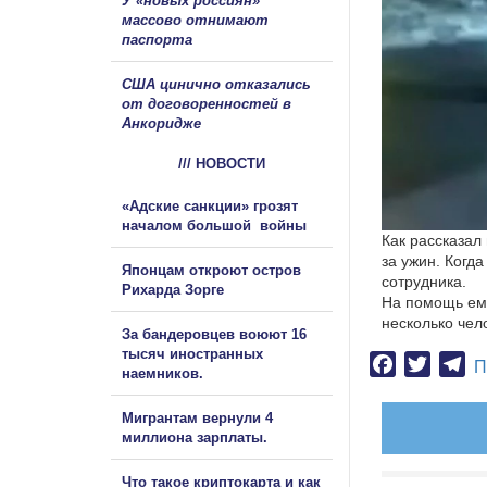
У «новых россиян»
массово отнимают
паспорта
США цинично отказались
от договоренностей в
Анкоридже
/// НОВОСТИ
«Адские санкции» грозят
началом большой войны
Как рассказал
за ужин. Когд
Японцам откроют остров
сотрудника.
Рихарда Зорге
На помощь ему
несколько чел
За бандеровцев воюют 16
тысяч иностранных
Facebook
Twitter
Te
П
наемников.
Мигрантам вернули 4
миллиона зарплаты.
Что такое криптокарта и как