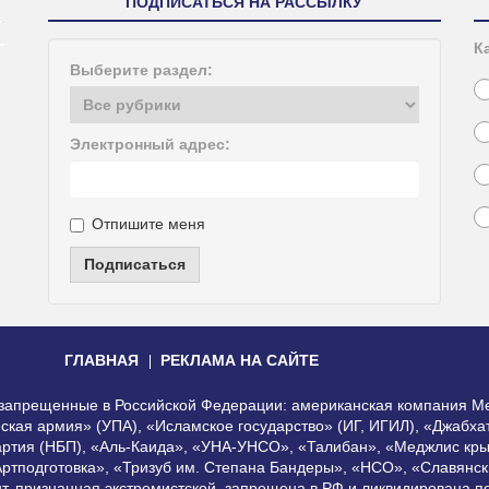
ПОДПИСАТЬСЯ НА РАССЫЛКУ
К
Выберите раздел:
Электронный адрес:
Отпишите меня
Подписаться
ГЛАВНАЯ
РЕКЛАМА НА САЙТЕ
, запрещенные в Российской Федерации: американская компания Me
еская армия» (УПА), «Исламское государство» (ИГ, ИГИЛ), «Джабх
артия (НБП), «Аль-Каида», «УНА-УНСО», «Талибан», «Меджлис кры
Артподготовка», «Тризуб им. Степана Бандеры», «НСО», «Славянск
нт, признанная экстремистской, запрещена в РФ и ликвидирована 