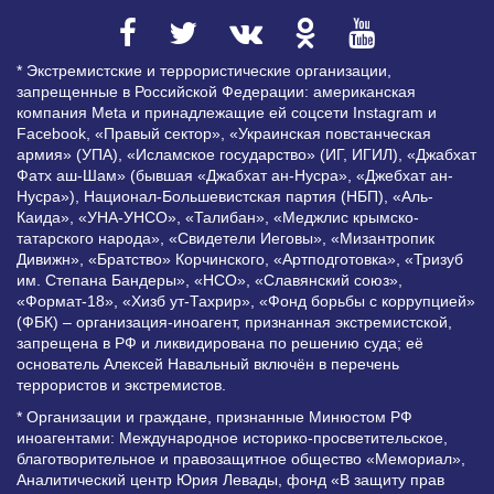
* Экстремистские и террористические организации,
запрещенные в Российской Федерации: американская
компания Meta и принадлежащие ей соцсети Instagram и
Facebook, «Правый сектор», «Украинская повстанческая
армия» (УПА), «Исламское государство» (ИГ, ИГИЛ), «Джабхат
Фатх аш-Шам» (бывшая «Джабхат ан-Нусра», «Джебхат ан-
Нусра»), Национал-Большевистская партия (НБП), «Аль-
Каида», «УНА-УНСО», «Талибан», «Меджлис крымско-
татарского народа», «Свидетели Иеговы», «Мизантропик
Дивижн», «Братство» Корчинского, «Артподготовка», «Тризуб
им. Степана Бандеры», «НСО», «Славянский союз»,
«Формат-18», «Хизб ут-Тахрир», «Фонд борьбы с коррупцией»
(ФБК) – организация-иноагент, признанная экстремистской,
запрещена в РФ и ликвидирована по решению суда; её
основатель Алексей Навальный включён в перечень
террористов и экстремистов.
* Организации и граждане, признанные Минюстом РФ
иноагентами: Международное историко-просветительское,
благотворительное и правозащитное общество «Мемориал»,
Аналитический центр Юрия Левады, фонд «В защиту прав