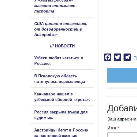
У «новых россиян»
массово отнимают
паспорта
США цинично отказались
от договоренностей в
Анкоридже
/// НОВОСТИ
Facebook
Twitter
Te
Узбеки любят кататься в
П
Россию.
В Псковскую область
потянулись переселенцы
Каннаваро нашел в
узбекской сборной «крота».
Добав
Россия закрыла въезд для
судимых.
Ваш адрес ema
Имя
*
Австрийцы бегут в Россию
за настоящей жизнью.