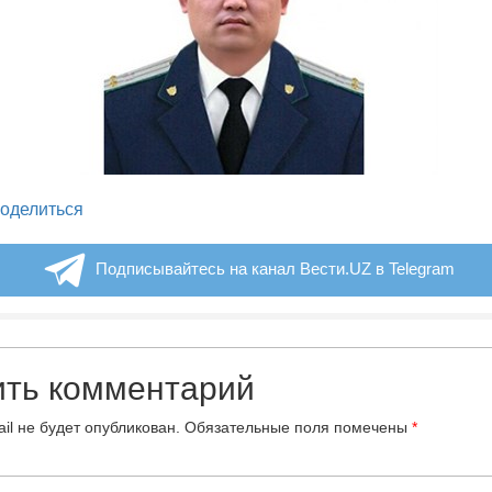
legram
оделиться
Подписывайтесь на канал Вести.UZ в Telegram
ить комментарий
il не будет опубликован.
Обязательные поля помечены
*