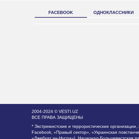
FACEBOOK
ОДНОКЛАССНИКИ
2004-2024 © VESTI.UZ
ВСЕ ПРАВА ЗАЩИЩЕНЫ
* Экстремистские и террористические организации
Facebook, «Правый сектор», «Украинская повстанч
«Джебхат ан-Нусра»), Национал-Большевистская п