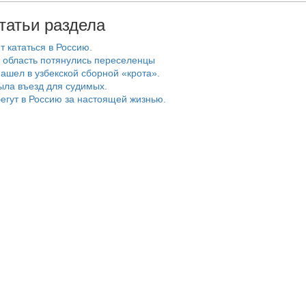
татьи раздела
т кататься в Россию.
 область потянулись переселенцы
ашел в узбекской сборной «крота».
ыла въезд для судимых.
егут в Россию за настоящей жизнью.