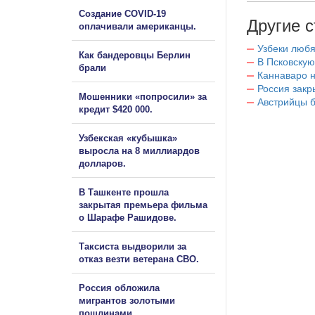
Создание COVID-19
Другие с
оплачивали американцы.
Узбеки любя
Как бандеровцы Берлин
В Псковскую
брали
Каннаваро н
Россия закр
Мошенники «попросили» за
Австрийцы б
кредит $420 000.
Узбекская «кубышка»
выросла на 8 миллиардов
долларов.
В Ташкенте прошла
закрытая премьера фильма
о Шарафе Рашидове.
Таксиста выдворили за
отказ везти ветерана СВО.
Россия обложила
мигрантов золотыми
пошлинами.