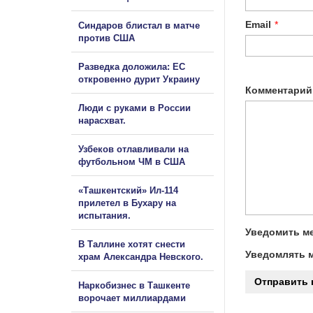
Email
*
Синдаров блистал в матче
против США
Разведка доложила: ЕС
откровенно дурит Украину
Комментарий
Люди с руками в России
нарасхват.
Узбеков отлавливали на
футбольном ЧМ в США
«Ташкентский» Ил-114
прилетел в Бухару на
испытания.
Уведомить ме
В Таллине хотят снести
Уведомлять м
храм Александра Невского.
Наркобизнес в Ташкенте
ворочает миллиардами