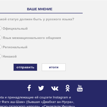
ВАШЕ МНЕНИЕ
акой статус должен быть у русского языка?
Официальный
Язык межнационального общения
Региональный
Никакой
итоги
ta и принадлежащие ей соцсети Instagram и
ат Фатх аш-Шам» (бывшая «Джабхат ан-Нусра»,
мско-татарского народа», «Свидетели Иеговы»,