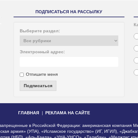
ПОДПИСАТЬСЯ НА РАССЫЛКУ
К
Выберите раздел:
Электронный адрес:
Отпишите меня
Подписаться
ГЛАВНАЯ
РЕКЛАМА НА САЙТЕ
, запрещенные в Российской Федерации: американская компания Me
еская армия» (УПА), «Исламское государство» (ИГ, ИГИЛ), «Джабх
артия (НБП), «Аль-Каида», «УНА-УНСО», «Талибан», «Меджлис кры