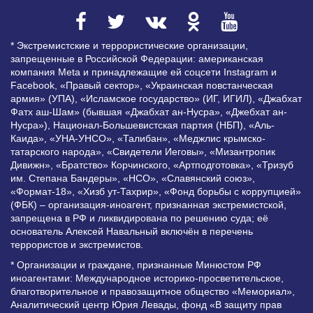
* Экстремистские и террористические организации,
запрещенные в Российской Федерации: американская
компания Meta и принадлежащие ей соцсети Instagram и
Facebook, «Правый сектор», «Украинская повстанческая
армия» (УПА), «Исламское государство» (ИГ, ИГИЛ), «Джабхат
Фатх аш-Шам» (бывшая «Джабхат ан-Нусра», «Джебхат ан-
Нусра»), Национал-Большевистская партия (НБП), «Аль-
Каида», «УНА-УНСО», «Талибан», «Меджлис крымско-
татарского народа», «Свидетели Иеговы», «Мизантропик
Дивижн», «Братство» Корчинского, «Артподготовка», «Тризуб
им. Степана Бандеры», «НСО», «Славянский союз»,
«Формат-18», «Хизб ут-Тахрир», «Фонд борьбы с коррупцией»
(ФБК) – организация-иноагент, признанная экстремистской,
запрещена в РФ и ликвидирована по решению суда; её
основатель Алексей Навальный включён в перечень
террористов и экстремистов.
* Организации и граждане, признанные Минюстом РФ
иноагентами: Международное историко-просветительское,
благотворительное и правозащитное общество «Мемориал»,
Аналитический центр Юрия Левады, фонд «В защиту прав