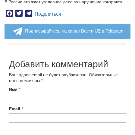
В России его ждет уголовное дело за нарушение контракта.
Facebook
Twitter
Telegram
Поделиться
Подписывайтесь на канал Вести.UZ в Telegram
Добавить комментарий
Ваш адрес email не будет опубликован.
Обязательные
поля помечены
*
Имя
*
Email
*