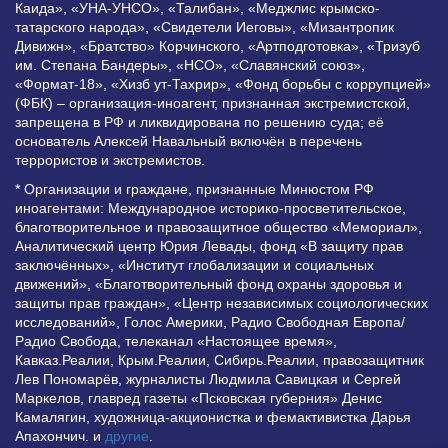
Каида», «УНА-УНСО», «Талибан», «Меджлис крымско-
татарского народа», «Свидетели Иеговы», «Мизантропик
Дивижн», «Братство» Корчинского, «Артподготовка», «Тризуб
им. Степана Бандеры», «НСО», «Славянский союз»,
«Формат-18», «Хизб ут-Тахрир», «Фонд борьбы с коррупцией»
(ФБК) – организация-иноагент, признанная экстремистской,
запрещена в РФ и ликвидирована по решению суда; её
основатель Алексей Навальный включён в перечень
террористов и экстремистов.
* Организации и граждане, признанные Минюстом РФ
иноагентами: Международное историко-просветительское,
благотворительное и правозащитное общество «Мемориал»,
Аналитический центр Юрия Левады, фонд «В защиту прав
заключённых», «Институт глобализации и социальных
движений», «Благотворительный фонд охраны здоровья и
защиты прав граждан», «Центр независимых социологических
исследований», Голос Америки, Радио Свободная Европа/
Радио Свобода, телеканал «Настоящее время»,
Кавказ.Реалии, Крым.Реалии, Сибирь.Реалии, правозащитник
Лев Пономарёв, журналисты Людмила Савицкая и Сергей
Маркелов, главред газеты «Псковская губерния» Денис
Камалягин, художница-акционистка и фемактивистка Дарья
Апахончич. и
другие
.