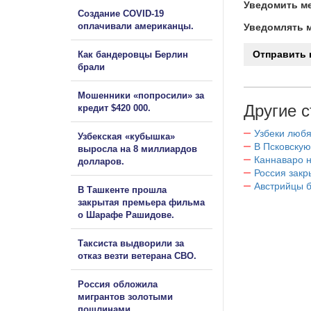
Уведомить ме
Создание COVID-19
оплачивали американцы.
Уведомлять м
Как бандеровцы Берлин
брали
Мошенники «попросили» за
Другие с
кредит $420 000.
Узбеки любя
Узбекская «кубышка»
В Псковскую
выросла на 8 миллиардов
Каннаваро н
долларов.
Россия закр
Австрийцы б
В Ташкенте прошла
закрытая премьера фильма
о Шарафе Рашидове.
Таксиста выдворили за
отказ везти ветерана СВО.
Россия обложила
мигрантов золотыми
пошлинами.