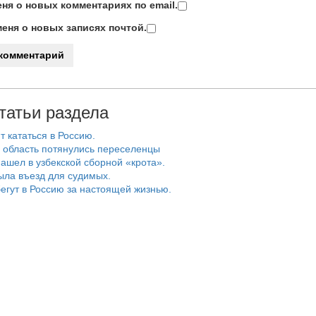
ня о новых комментариях по email.
еня о новых записях почтой.
татьи раздела
т кататься в Россию.
 область потянулись переселенцы
ашел в узбекской сборной «крота».
ыла въезд для судимых.
егут в Россию за настоящей жизнью.