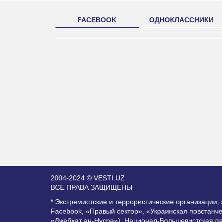
FACEBOOK
ОДНОКЛАССНИКИ
2004-2024 © VESTI.UZ
ВСЕ ПРАВА ЗАЩИЩЕНЫ
* Экстремистские и террористические организации
Facebook, «Правый сектор», «Украинская повстанч
«Джебхат ан-Нусра»), Национал-Большевистская п