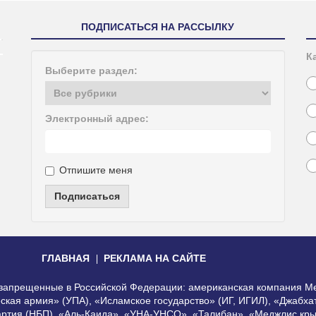
ПОДПИСАТЬСЯ НА РАССЫЛКУ
К
Выберите раздел:
Электронный адрес:
Отпишите меня
Подписаться
ГЛАВНАЯ
РЕКЛАМА НА САЙТЕ
, запрещенные в Российской Федерации: американская компания Me
еская армия» (УПА), «Исламское государство» (ИГ, ИГИЛ), «Джабх
артия (НБП), «Аль-Каида», «УНА-УНСО», «Талибан», «Меджлис кры