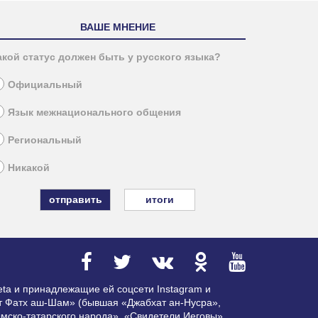
ВАШЕ МНЕНИЕ
акой статус должен быть у русского языка?
Официальный
Язык межнационального общения
Региональный
Никакой
итоги
ta и принадлежащие ей соцсети Instagram и
ат Фатх аш-Шам» (бывшая «Джабхат ан-Нусра»,
мско-татарского народа», «Свидетели Иеговы»,