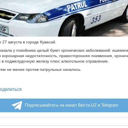
 27 августа в городе Кувасай.
казала у покойника целый букет хронических заболеваний: ишемич
я коронарная недостаточность, правосторонняя пневмония, хронич
 в поджелудочную железу плюс алкогольное отравление.
тем не менее против патрульных началось.
legram
оделиться
Подписывайтесь на канал Вести.UZ в Telegram