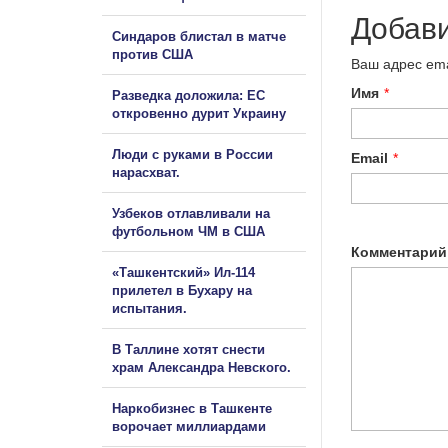
Добав
Синдаров блистал в матче
против США
Ваш адрес ema
Имя
*
Разведка доложила: ЕС
откровенно дурит Украину
Люди с руками в России
Email
*
нарасхват.
Узбеков отлавливали на
футбольном ЧМ в США
Комментарий
«Ташкентский» Ил-114
прилетел в Бухару на
испытания.
В Таллине хотят снести
храм Александра Невского.
Наркобизнес в Ташкенте
ворочает миллиардами