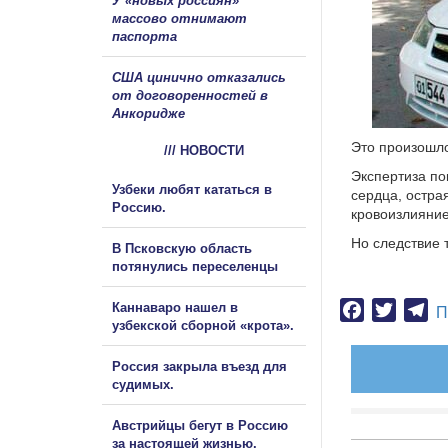
У «новых россиян»
массово отнимают
паспорта
США цинично отказались
от договоренностей в
Анкоридже
Это произошло
/// НОВОСТИ
Экспертиза по
Узбеки любят кататься в
сердца, остра
Россию.
кровоизлияние
Но следствие 
В Псковскую область
потянулись переселенцы
Каннаваро нашел в
Facebook
Twitter
Te
П
узбекской сборной «крота».
Россия закрыла въезд для
судимых.
Австрийцы бегут в Россию
за настоящей жизнью.