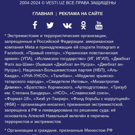
2004-2024 © VESTI.UZ
ВСЕ ПРАВА ЗАЩИЩЕНЫ
ГЛАВНАЯ
РЕКЛАМА НА САЙТЕ
* Экстремистские и террористические организации,
запрещенные в Российской Федерации: американская
компания Meta и принадлежащие ей соцсети Instagram и
Facebook, «Правый сектор», «Украинская повстанческая
армия» (УПА), «Исламское государство» (ИГ, ИГИЛ), «Джабхат
Фатх аш-Шам» (бывшая «Джабхат ан-Нусра», «Джебхат ан-
Нусра»), Национал-Большевистская партия (НБП), «Аль-
Каида», «УНА-УНСО», «Талибан», «Меджлис крымско-
татарского народа», «Свидетели Иеговы», «Мизантропик
Дивижн», «Братство» Корчинского, «Артподготовка», «Тризуб
им. Степана Бандеры», «НСО», «Славянский союз»,
«Формат-18», «Хизб ут-Тахрир», «Фонд борьбы с коррупцией»
(ФБК) – организация-иноагент, признанная экстремистской,
запрещена в РФ и ликвидирована по решению суда; её
основатель Алексей Навальный включён в перечень
террористов и экстремистов.
* Организации и граждане, признанные Минюстом РФ