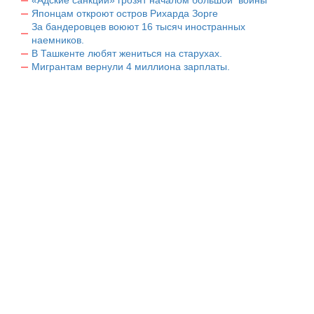
«Адские санкции» грозят началом большой войны
Японцам откроют остров Рихарда Зорге
За бандеровцев воюют 16 тысяч иностранных
наемников.
В Ташкенте любят жениться на старухах.
Мигрантам вернули 4 миллиона зарплаты.