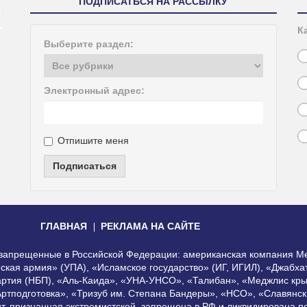
ПОДПИСАТЬСЯ НА РАССЫЛКУ
К
Выберите раздел:
Электронный адрес:
Отпишите меня
Подписаться
ГЛАВНАЯ
РЕКЛАМА НА САЙТЕ
, запрещенные в Российской Федерации: американская компания Me
еская армия» (УПА), «Исламское государство» (ИГ, ИГИЛ), «Джабх
артия (НБП), «Аль-Каида», «УНА-УНСО», «Талибан», «Меджлис кры
Артподготовка», «Тризуб им. Степана Бандеры», «НСО», «Славянск
нт, признанная экстремистской, запрещена в РФ и ликвидирована 