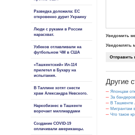
Разведка доложила: ЕС
откровенно дурит Украину
Люди с руками в России
нарасхват.
Уведомить ме
Уведомлять м
Узбеков отлавливали на
футбольном ЧМ в США
«Ташкентский» Ил-114
прилетел в Бухару на
испытания.
Другие с
В Таллине хотят снести
Японцам отк
храм Александра Невского.
За бандеров
В Ташкенте 
Наркобизнес в Ташкенте
Мигрантам в
ворочает миллиардами
Что такое к
Создание COVID-19
оплачивали американцы.