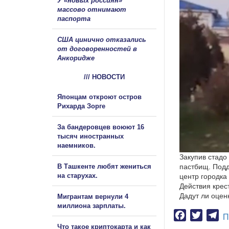
У «новых россиян»
массово отнимают
паспорта
США цинично отказались
от договоренностей в
Анкоридже
/// НОВОСТИ
Японцам откроют остров
Рихарда Зорге
За бандеровцев воюют 16
тысяч иностранных
наемников.
Закупив стадо
В Ташкенте любят жениться
пастбищ. Подд
на старухах.
центр городка 
Действия крес
Дадут ли оцен
Мигрантам вернули 4
миллиона зарплаты.
Facebook
Twitter
Te
П
Что такое криптокарта и как