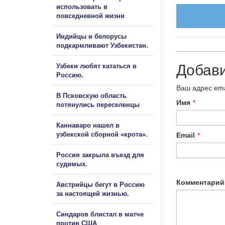
использовать в
повседневной жизни
Индийцы и белорусы
подкармливают Узбекистан.
Добав
Узбеки любят кататься в
Россию.
Ваш адрес ema
В Псковскую область
Имя
*
потянулись переселенцы
Каннаваро нашел в
узбекской сборной «крота».
Email
*
Россия закрыла въезд для
судимых.
Комментарий
Австрийцы бегут в Россию
за настоящей жизнью.
Синдаров блистал в матче
против США