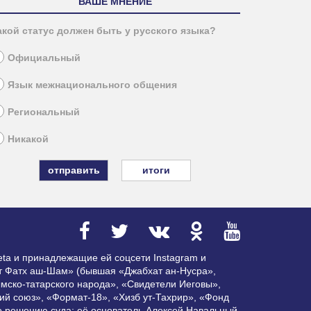
ВАШЕ МНЕНИЕ
акой статус должен быть у русского языка?
Официальный
Язык межнационального общения
Региональный
Никакой
итоги
ta и принадлежащие ей соцсети Instagram и
ат Фатх аш-Шам» (бывшая «Джабхат ан-Нусра»,
мско-татарского народа», «Свидетели Иеговы»,
ий союз», «Формат-18», «Хизб ут-Тахрир», «Фонд
по решению суда; её основатель Алексей Навальный