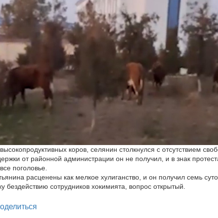
 высокопродуктивных коров, селянин столкнулся с отсутствием сво
ержки от районной администрации он не получил, и в знак протест
все поголовье.
тьянина расценены как мелкое хулиганство, и он получил семь суто
ку бездействию сотрудников хокимията, вопрос открытый.
legram
оделиться