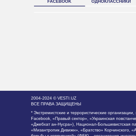
FACEBOOK
ОДНОКЛАССНИКИ
2004-2024 © VESTI.UZ
ВСЕ ПРАВА ЗАЩИЩЕНЫ
* Экстремистские и террористические организации
Facebook, «Правый сектор», «Украинская повстанч
«Джебхат ан-Нусра»), Национал-Большевистская п
«Мизантропик Дивижн», «Братство» Корчинского, «
борьбы с коррупцией» (ФБК) – организация-иноаге