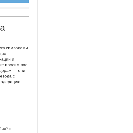
на
укв символами
щие
кации и
же просим вас
идерам — они
евода с
 модерацию.
рбия?» —