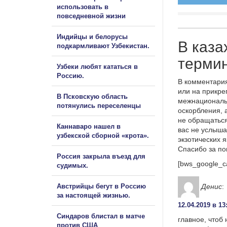
использовать в
повседневной жизни
Индийцы и белорусы
В каза
подкармливают Узбекистан.
термин
Узбеки любят кататься в
Россию.
В комментария
или на прикре
В Псковскую область
межнациональ
потянулись переселенцы
оскорбления, 
не обращаться
Каннаваро нашел в
вас не услыша
узбекской сборной «крота».
экзотических 
Спасибо за п
Россия закрыла въезд для
[bws_google_c
судимых.
Австрийцы бегут в Россию
Денис
:
за настоящей жизнью.
12.04.2019 в 13
Синдаров блистал в матче
главное, чтоб
против США