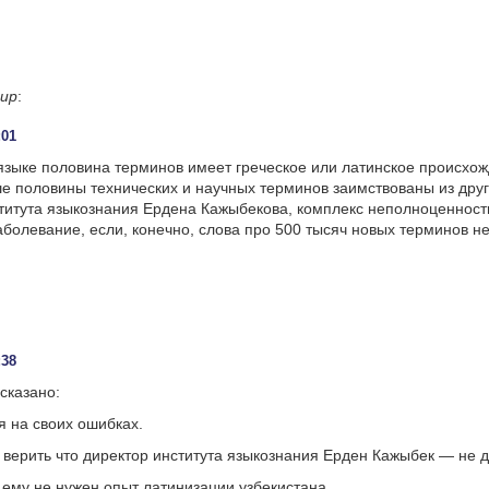
ир
:
:01
языке половина терминов имеет греческое или латинское происхож
е половины технических и научных терминов заимствованы из други
титута языкознания Ердена Кажыбекова, комплекс неполноценност
аболевание, если, конечно, слова про 500 тысяч новых терминов не
:38
сказано:
я на своих ошибках.
 верить что директор института языкознания Ерден Кажыбек — не 
, ему не нужен опыт латинизации узбекистана.