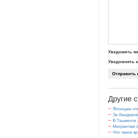
Уведомить ме
Уведомлять м
Другие с
Японцам отк
За бандеров
В Ташкенте 
Мигрантам в
Что такое к