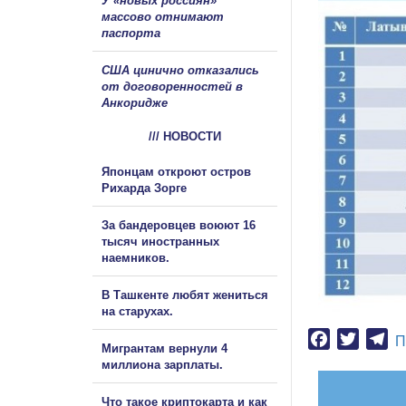
У «новых россиян»
массово отнимают
паспорта
США цинично отказались
от договоренностей в
Анкоридже
/// НОВОСТИ
Японцам откроют остров
Рихарда Зорге
За бандеровцев воюют 16
тысяч иностранных
наемников.
В Ташкенте любят жениться
на старухах.
Facebook
Twitter
Te
П
Мигрантам вернули 4
миллиона зарплаты.
Что такое криптокарта и как