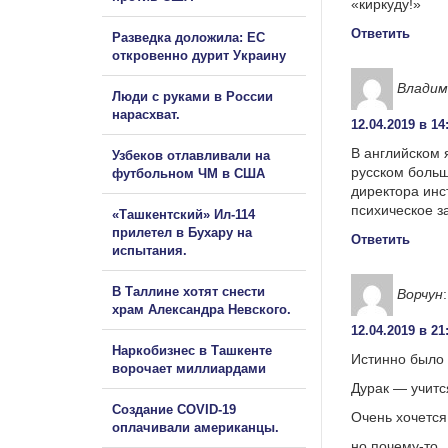
«киркуду!»
Ответить
Разведка доложила: ЕС
откровенно дурит Украину
Владим
Люди с руками в России
нарасхват.
12.04.2019 в 14
В английском 
Узбеков отлавливали на
русском больш
футбольном ЧМ в США
директора инс
психическое з
«Ташкентский» Ил-114
прилетел в Бухару на
Ответить
испытания.
В Таллине хотят снести
Ворчун
:
храм Александра Невского.
12.04.2019 в 21
Наркобизнес в Ташкенте
Истинно было 
ворочает миллиардами
Дурак — учитс
Создание COVID-19
Очень хочется
оплачивали американцы.
но почему-то 