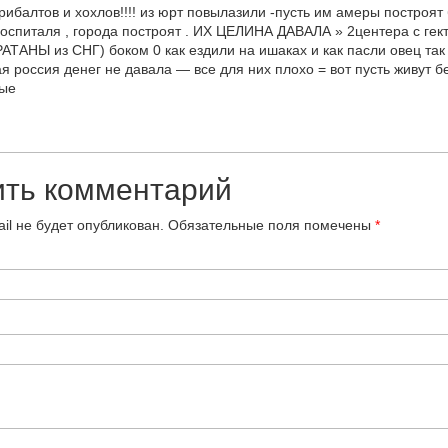
рибалтов и хохлов!!!! из юрт повылазили -пусть им амеры построят
 госпиталя , города построят . ИХ ЦЕЛИНА ДАВАЛА » 2центера с гек
РАТАНЫ из СНГ) боком 0 как ездили на ишаках и как пасли овец так
ая россия денег не давала — все для них плохо = вот пусть живут б
ные
ить комментарий
il не будет опубликован.
Обязательные поля помечены
*