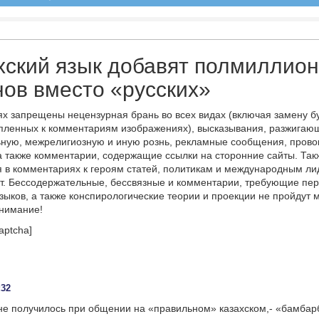
хский язык добавят полмиллио
ов вместо «русских»
х запрещены нецензурная брань во всех видах (включая замену б
пленных к комментариям изображениях), высказывания, разжигаю
ную, межрелигиозную и иную рознь, рекламные сообщения, прово
а также комментарии, содержащие ссылки на сторонние сайты. Так
 в комментариях к героям статей, политикам и международным л
т. Бессодержательные, бессвязные и комментарии, требующие пер
языков, а также конспирологические теории и проекции не пройдут
онимание!
aptcha]
:32
 не получилось при общении на «правильном» казахском,- «бамба