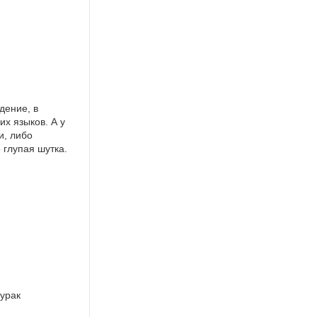
дение, в
х языков. А у
и, либо
 глупая шутка.
дурак