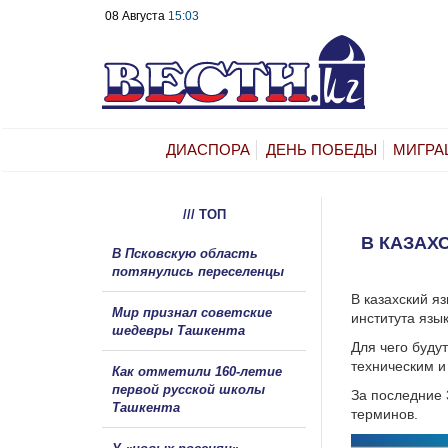
08 Августа
15:03
ДИАСПОРА
ДЕНЬ ПОБЕДЫ
МИГРА
/// ТОП
В КАЗАХ
В Псковскую область
потянулись переселенцы
В казахский я
Мир признал советские
института язы
шедевры Ташкента
Для чего буду
техническим и
Как отметили 160-летие
первой русской школы
За последние 
Ташкента
терминов.