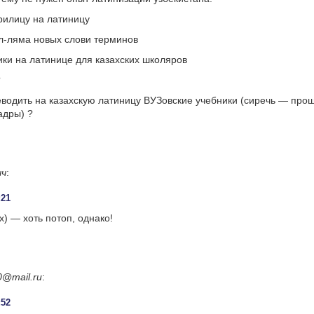
рилицу на латиницу
л-ляма новых слови терминов
ики на латинице для казахских школяров
?
еводить на казахскую латиницу ВУЗовские учебники (сиречь — про
адры) ?
ыч
:
:21
х) — хоть потоп, однако!
0@mail.ru
:
:52