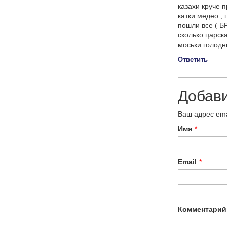
казахи круче п
катки медео ,
пошли все ( Б
сколько царск
моськи голод
Ответить
Добав
Ваш адрес ema
Имя
*
Email
*
Комментарий