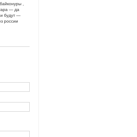
 байконуры ,
тара — да
 и будут —
ез россии