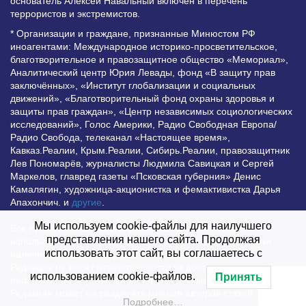
основатель Алексей Навальный включён в перечень
террористов и экстремистов.
* Организации и граждане, признанные Минюстом РФ
иноагентами: Международное историко-просветительское,
благотворительное и правозащитное общество «Мемориал»,
Аналитический центр Юрия Левады, фонд «В защиту прав
заключённых», «Институт глобализации и социальных
движений», «Благотворительный фонд охраны здоровья и
защиты прав граждан», «Центр независимых социологических
исследований», Голос Америки, Радио Свободная Европа/
Радио Свобода, телеканал «Настоящее время»,
Кавказ.Реалии, Крым.Реалии, Сибирь.Реалии, правозащитник
Лев Пономарёв, журналисты Людмила Савицкая и Сергей
Маркелов, главред газеты «Псковская губерния» Денис
Камалягин, художница-акционистка и фемактивистка Дарья
Апахончич. и
другие
.
Мы используем cookie-файлы для наилучшего
Все права защищены и охраняются законом. Любое
представления нашего сайта. Продолжая
использование материалов сайта допустимо при условии
использовать этот сайт, вы соглашаетесь с
наличия активной гиперссылки на Vesti.UZ.
Редакция не несет ответственности за достоверность
использованием cookie-файлов.
Принять
информации, опубликованной в рекламных объявлениях.
Редакция может не разделять мнения авторов статей
Подробнее…