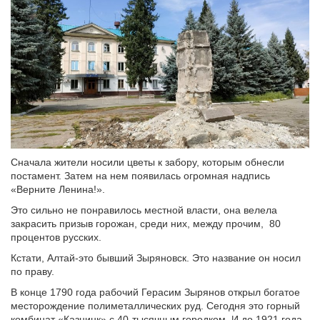
Сначала жители носили цветы к забору, которым обнесли
постамент. Затем на нем появилась огромная надпись
«Верните Ленина!».
Это сильно не понравилось местной власти, она велела
закрасить призыв горожан, среди них, между прочим, 80
процентов русских.
Кстати, Алтай-это бывший Зыряновск. Это название он носил
по праву.
В конце 1790 года рабочий Герасим Зырянов открыл богатое
месторождение полиметаллических руд. Сегодня это горный
комбинат «Казцинк» с 40-тысячным городком. И до 1921 года