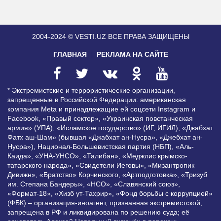
2004-2024 © VESTI.UZ
ВСЕ ПРАВА ЗАЩИЩЕНЫ
ГЛАВНАЯ
РЕКЛАМА НА САЙТЕ
* Экстремистские и террористические организации,
запрещенные в Российской Федерации: американская
компания Meta и принадлежащие ей соцсети Instagram и
Facebook, «Правый сектор», «Украинская повстанческая
армия» (УПА), «Исламское государство» (ИГ, ИГИЛ), «Джабхат
Фатх аш-Шам» (бывшая «Джабхат ан-Нусра», «Джебхат ан-
Нусра»), Национал-Большевистская партия (НБП), «Аль-
Каида», «УНА-УНСО», «Талибан», «Меджлис крымско-
татарского народа», «Свидетели Иеговы», «Мизантропик
Дивижн», «Братство» Корчинского, «Артподготовка», «Тризуб
им. Степана Бандеры», «НСО», «Славянский союз»,
«Формат-18», «Хизб ут-Тахрир», «Фонд борьбы с коррупцией»
(ФБК) – организация-иноагент, признанная экстремистской,
запрещена в РФ и ликвидирована по решению суда; её