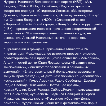
Нусра»), Национал-Большевистская партия (НБП), «Аль-
Каида», «УНА-УНСО», «Талибан», «Меджлис крымско-
татарского народа», «Свидетели Иеговы», «Мизантропик
Дивижн», «Братство» Корчинского, «Артподготовка», «Тризуб
им. Степана Бандеры», «НСО», «Славянский союз»,
«Формат-18», «Хизб ут-Тахрир», «Фонд борьбы с коррупцией»
(ФБК) – организация-иноагент, признанная экстремистской,
запрещена в РФ и ликвидирована по решению суда; её
основатель Алексей Навальный включён в перечень
террористов и экстремистов.
* Организации и граждане, признанные Минюстом РФ
иноагентами: Международное историко-просветительское,
благотворительное и правозащитное общество «Мемориал»,
Аналитический центр Юрия Левады, фонд «В защиту прав
заключённых», «Институт глобализации и социальных
движений», «Благотворительный фонд охраны здоровья и
защиты прав граждан», «Центр независимых социологических
исследований», Голос Америки, Радио Свободная Европа/
Радио Свобода, телеканал «Настоящее время»,
Кавказ.Реалии, Крым.Реалии, Сибирь.Реалии, правозащитник
Лев Пономарёв, журналисты Людмила Савицкая и Сергей
Маркелов, главред газеты «Псковская губерния» Денис
Камалягин, художница-акционистка и фемактивистка Дарья