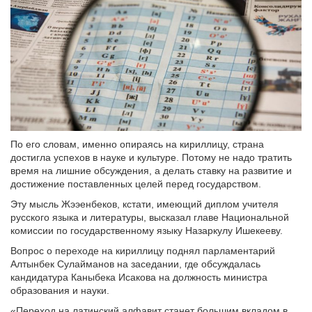
По его словам, именно опираясь на кириллицу, страна
достигла успехов в науке и культуре. Потому не надо тратить
время на лишние обсуждения, а делать ставку на развитие и
достижение поставленных целей перед государством.
Эту мысль Жээенбеков, кстати, имеющий диплом учителя
русского языка и литературы, высказал главе Национальной
комиссии по государственному языку Назаркулу Ишекееву.
Вопрос о переходе на кириллицу поднял парламентарий
Алтынбек Сулайманов на заседании, где обсуждалась
кандидатура Каныбека Исакова на должность министра
образования и науки.
«Переход на латинский алфавит станет большим вкладом в