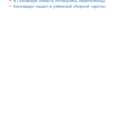
В Псковскую область потянулись переселенцы
Каннаваро нашел в узбекской сборной «крота».