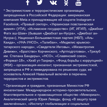
* Экстремистские и террористические организации,
запрещенные в Российской Федерации: американская
компания Meta и принадлежащие ей соцсети Instagram и
Facebook, «Правый сектор», «Украинская повстанческая
армия» (УПА), «Исламское государство» (ИГ, ИГИЛ), «Джабхат
Фатх аш-Шам» (бывшая «Джабхат ан-Нусра», «Джебхат ан-
Нусра»), Национал-Большевистская партия (НБП), «Аль-
Каида», «УНА-УНСО», «Талибан», «Меджлис крымско-
татарского народа», «Свидетели Иеговы», «Мизантропик
Дивижн», «Братство» Корчинского, «Артподготовка», «Тризуб
им. Степана Бандеры», «НСО», «Славянский союз»,
«Формат-18», «Хизб ут-Тахрир», «Фонд борьбы с коррупцией»
(ФБК) – организация-иноагент, признанная экстремистской,
запрещена в РФ и ликвидирована по решению суда; её
основатель Алексей Навальный включён в перечень
террористов и экстремистов.
* Организации и граждане, признанные Минюстом РФ
иноагентами: Международное историко-просветительское,
благотворительное и правозащитное общество «Мемориал»,
Аналитический центр Юрия Левады, фонд «В защиту прав
заключённых», «Институт глобализации и социальных