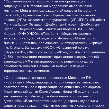
* Экстремистские и террористические организации,
запрещенные в Российской Федерации: американская
компания Meta и принадлежащие ей соцсети Instagram и
Facebook, «Правый сектор», «Украинская повстанческая
армия» (УПА), «Исламское государство» (ИГ, ИГИЛ), «Джабхат
Фатх аш-Шам» (бывшая «Джабхат ан-Нусра», «Джебхат ан-
Нусра»), Национал-Большевистская партия (НБП), «Аль-
Каида», «УНА-УНСО», «Талибан», «Меджлис крымско-
татарского народа», «Свидетели Иеговы», «Мизантропик
Дивижн», «Братство» Корчинского, «Артподготовка», «Тризуб
им. Степана Бандеры», «НСО», «Славянский союз»,
«Формат-18», «Хизб ут-Тахрир», «Фонд борьбы с коррупцией»
(ФБК) – организация-иноагент, признанная экстремистской,
запрещена в РФ и ликвидирована по решению суда; её
основатель Алексей Навальный включён в перечень
террористов и экстремистов.
* Организации и граждане, признанные Минюстом РФ
иноагентами: Международное историко-просветительское,
благотворительное и правозащитное общество «Мемориал»,
Аналитический центр Юрия Левады, фонд «В защиту прав
заключённых», «Институт глобализации и социальных
движений», «Благотворительный фонд охраны здоровья и
защиты прав граждан», «Центр независимых социологических