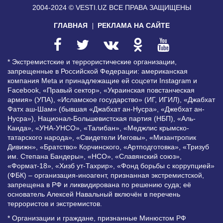
2004-2024 © VESTI.UZ
ВСЕ ПРАВА ЗАЩИЩЕНЫ
ГЛАВНАЯ
РЕКЛАМА НА САЙТЕ
* Экстремистские и террористические организации,
запрещенные в Российской Федерации: американская
компания Meta и принадлежащие ей соцсети Instagram и
Facebook, «Правый сектор», «Украинская повстанческая
армия» (УПА), «Исламское государство» (ИГ, ИГИЛ), «Джабхат
Фатх аш-Шам» (бывшая «Джабхат ан-Нусра», «Джебхат ан-
Нусра»), Национал-Большевистская партия (НБП), «Аль-
Каида», «УНА-УНСО», «Талибан», «Меджлис крымско-
татарского народа», «Свидетели Иеговы», «Мизантропик
Дивижн», «Братство» Корчинского, «Артподготовка», «Тризуб
им. Степана Бандеры», «НСО», «Славянский союз»,
«Формат-18», «Хизб ут-Тахрир», «Фонд борьбы с коррупцией»
(ФБК) – организация-иноагент, признанная экстремистской,
запрещена в РФ и ликвидирована по решению суда; её
основатель Алексей Навальный включён в перечень
террористов и экстремистов.
* Организации и граждане, признанные Минюстом РФ