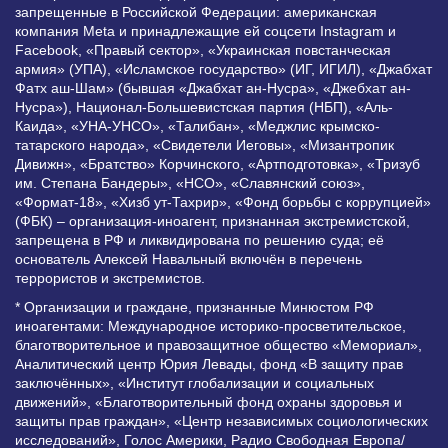
запрещенные в Российской Федерации: американская
компания Meta и принадлежащие ей соцсети Instagram и
Facebook, «Правый сектор», «Украинская повстанческая
армия» (УПА), «Исламское государство» (ИГ, ИГИЛ), «Джабхат
Фатх аш-Шам» (бывшая «Джабхат ан-Нусра», «Джебхат ан-
Нусра»), Национал-Большевистская партия (НБП), «Аль-
Каида», «УНА-УНСО», «Талибан», «Меджлис крымско-
татарского народа», «Свидетели Иеговы», «Мизантропик
Дивижн», «Братство» Корчинского, «Артподготовка», «Тризуб
им. Степана Бандеры», «НСО», «Славянский союз»,
«Формат-18», «Хизб ут-Тахрир», «Фонд борьбы с коррупцией»
(ФБК) – организация-иноагент, признанная экстремистской,
запрещена в РФ и ликвидирована по решению суда; её
основатель Алексей Навальный включён в перечень
террористов и экстремистов.
* Организации и граждане, признанные Минюстом РФ
иноагентами: Международное историко-просветительское,
благотворительное и правозащитное общество «Мемориал»,
Аналитический центр Юрия Левады, фонд «В защиту прав
заключённых», «Институт глобализации и социальных
движений», «Благотворительный фонд охраны здоровья и
защиты прав граждан», «Центр независимых социологических
исследований», Голос Америки, Радио Свободная Европа/