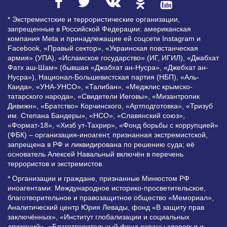
* Экстремистские и террористические организации,
запрещенные в Российской Федерации: американская
компания Meta и принадлежащие ей соцсети Instagram и
Facebook, «Правый сектор», «Украинская повстанческая
армия» (УПА), «Исламское государство» (ИГ, ИГИЛ), «Джабхат
Фатх аш-Шам» (бывшая «Джабхат ан-Нусра», «Джебхат ан-
Нусра»), Национал-Большевистская партия (НБП), «Аль-
Каида», «УНА-УНСО», «Талибан», «Меджлис крымско-
татарского народа», «Свидетели Иеговы», «Мизантропик
Дивижн», «Братство» Корчинского, «Артподготовка», «Тризуб
им. Степана Бандеры», «НСО», «Славянский союз»,
«Формат-18», «Хизб ут-Тахрир», «Фонд борьбы с коррупцией»
(ФБК) – организация-иноагент, признанная экстремистской,
запрещена в РФ и ликвидирована по решению суда; её
основатель Алексей Навальный включён в перечень
террористов и экстремистов.
* Организации и граждане, признанные Минюстом РФ
иноагентами: Международное историко-просветительское,
благотворительное и правозащитное общество «Мемориал»,
Аналитический центр Юрия Левады, фонд «В защиту прав
заключённых», «Институт глобализации и социальных
движений», «Благотворительный фонд охраны здоровья и