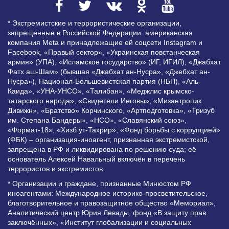
* Экстремистские и террористические организации,
запрещенные в Российской Федерации: американская
компания Meta и принадлежащие ей соцсети Instagram и
Facebook, «Правый сектор», «Украинская повстанческая
армия» (УПА), «Исламское государство» (ИГ, ИГИЛ), «Джабхат
Фатх аш-Шам» (бывшая «Джабхат ан-Нусра», «Джебхат ан-
Нусра»), Национал-Большевистская партия (НБП), «Аль-
Каида», «УНА-УНСО», «Талибан», «Меджлис крымско-
татарского народа», «Свидетели Иеговы», «Мизантропик
Дивижн», «Братство» Корчинского, «Артподготовка», «Тризуб
им. Степана Бандеры», «НСО», «Славянский союз»,
«Формат-18», «Хизб ут-Тахрир», «Фонд борьбы с коррупцией»
(ФБК) – организация-иноагент, признанная экстремистской,
запрещена в РФ и ликвидирована по решению суда; её
основатель Алексей Навальный включён в перечень
террористов и экстремистов.
* Организации и граждане, признанные Минюстом РФ
иноагентами: Международное историко-просветительское,
благотворительное и правозащитное общество «Мемориал»,
Аналитический центр Юрия Левады, фонд «В защиту прав
заключённых», «Институт глобализации и социальных