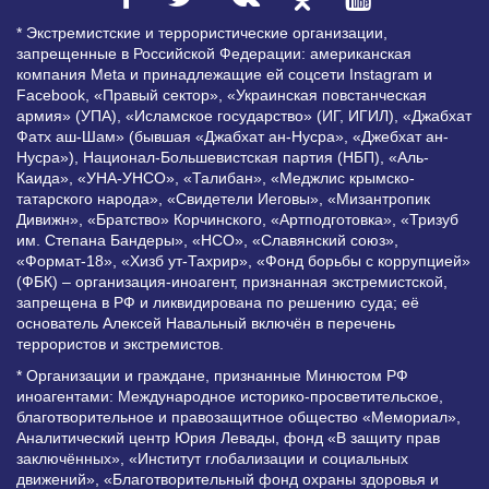
* Экстремистские и террористические организации,
запрещенные в Российской Федерации: американская
компания Meta и принадлежащие ей соцсети Instagram и
Facebook, «Правый сектор», «Украинская повстанческая
армия» (УПА), «Исламское государство» (ИГ, ИГИЛ), «Джабхат
Фатх аш-Шам» (бывшая «Джабхат ан-Нусра», «Джебхат ан-
Нусра»), Национал-Большевистская партия (НБП), «Аль-
Каида», «УНА-УНСО», «Талибан», «Меджлис крымско-
татарского народа», «Свидетели Иеговы», «Мизантропик
Дивижн», «Братство» Корчинского, «Артподготовка», «Тризуб
им. Степана Бандеры», «НСО», «Славянский союз»,
«Формат-18», «Хизб ут-Тахрир», «Фонд борьбы с коррупцией»
(ФБК) – организация-иноагент, признанная экстремистской,
запрещена в РФ и ликвидирована по решению суда; её
основатель Алексей Навальный включён в перечень
террористов и экстремистов.
* Организации и граждане, признанные Минюстом РФ
иноагентами: Международное историко-просветительское,
благотворительное и правозащитное общество «Мемориал»,
Аналитический центр Юрия Левады, фонд «В защиту прав
заключённых», «Институт глобализации и социальных
движений», «Благотворительный фонд охраны здоровья и