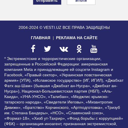
итоги
2004-2024 © VESTI.UZ
ВСЕ ПРАВА ЗАЩИЩЕНЫ
ГЛАВНАЯ
РЕКЛАМА НА САЙТЕ
* Экстремистские и террористические организации,
запрещенные в Российской Федерации: американская
компания Meta и принадлежащие ей соцсети Instagram и
Facebook, «Правый сектор», «Украинская повстанческая
армия» (УПА), «Исламское государство» (ИГ, ИГИЛ), «Джабхат
Фатх аш-Шам» (бывшая «Джабхат ан-Нусра», «Джебхат ан-
Нусра»), Национал-Большевистская партия (НБП), «Аль-
Каида», «УНА-УНСО», «Талибан», «Меджлис крымско-
татарского народа», «Свидетели Иеговы», «Мизантропик
Дивижн», «Братство» Корчинского, «Артподготовка», «Тризуб
им. Степана Бандеры», «НСО», «Славянский союз»,
«Формат-18», «Хизб ут-Тахрир», «Фонд борьбы с коррупцией»
(ФБК) – организация-иноагент, признанная экстремистской,