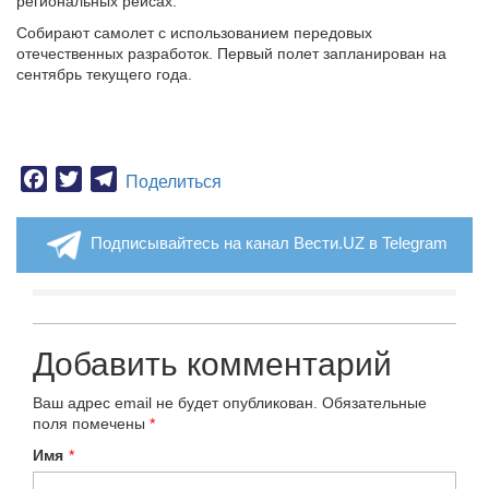
региональных рейсах.
Собирают самолет с использованием передовых
отечественных разработок. Первый полет запланирован на
сентябрь текущего года.
Facebook
Twitter
Telegram
Поделиться
Подписывайтесь на канал Вести.UZ в Telegram
Добавить комментарий
Ваш адрес email не будет опубликован.
Обязательные
поля помечены
*
Имя
*