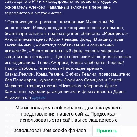
запрещена в РФ и ликвидирована по решению суда; её
основатель Алексей Навальный включён в перечень
террористов и экстремистов.
* Организации и граждане, признанные Минюстом РФ
иноагентами: Международное историко-просветительское,
благотворительное и правозащитное общество «Мемориал»,
Аналитический центр Юрия Левады, фонд «В защиту прав
заключённых», «Институт глобализации и социальных
движений», «Благотворительный фонд охраны здоровья и
защиты прав граждан», «Центр независимых социологических
исследований», Голос Америки, Радио Свободная Европа/
Радио Свобода, телеканал «Настоящее время»,
Кавказ.Реалии, Крым.Реалии, Сибирь.Реалии, правозащитник
Лев Пономарёв, журналисты Людмила Савицкая и Сергей
Маркелов, главред газеты «Псковская губерния» Денис
Камалягин, художница-акционистка и фемактивистка Дарья
Апахончич. и
другие
.
Мы используем cookie-файлы для наилучшего
Все права защищены и охраняются законом. Любое
представления нашего сайта. Продолжая
использование материалов сайта допустимо при условии
использовать этот сайт, вы соглашаетесь с
наличия активной гиперссылки на Vesti.UZ.
Редакция не несет ответственности за достоверность
использованием cookie-файлов.
Принять
информации, опубликованной в рекламных объявлениях.